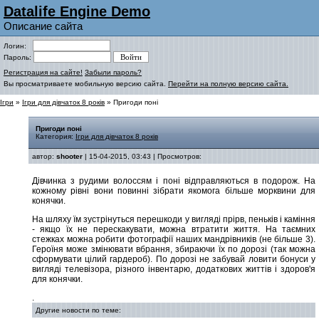
Datalife Engine Demo
Описание сайта
Логин:
Пароль:
Регистрация на сайте!
Забыли пароль?
Вы просматриваете мобильную версию сайта.
Перейти на полную версию сайта.
Ігри
»
Ігри для дівчаток 8 років
» Пригоди поні
Пригоди поні
Категория:
Ігри для дівчаток 8 років
автор:
shooter
| 15-04-2015, 03:43 | Просмотров:
Дівчинка з рудими волоссям і поні відправляються в подорож. На
кожному рівні вони повинні зібрати якомога більше морквини для
конячки.
На шляху їм зустрінуться перешкоди у вигляді прірв, пеньків і каміння
- якщо їх не перескакувати, можна втратити життя. На таємних
стежках можна робити фотографії наших мандрівників (не більше 3).
Героїня може змінювати вбрання, збираючи їх по дорозі (так можна
сформувати цілий гардероб). По дорозі не забувай ловити бонуси у
вигляді телевізора, різного інвентарю, додаткових життів і здоров'я
для конячки.
.
Другие новости по теме: