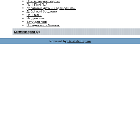
Поні в пошуках корони
Поні Пінкі Пай
Допоможи дівчинці одягнути поні
Добрі поні бродилки
Поні вілі 2
На двох поні
Тату для поні
Посиденьки з Мишкою
Комментарии (0)
Powered by
DataLife Engine