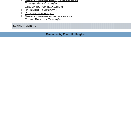
Малятко Хейзел хеллоуїн незаймана
Солодощі на Хеллоуїн
Створи костюм на Хеллоуїн
Поцілунки на Хеллоуїн
Рапунцель хеллоуїн
Малятко Хейзел копається в саду
Соник: Гонка на Хеллоуїн
Комментарии (0)
Powered by
DataLife Engine