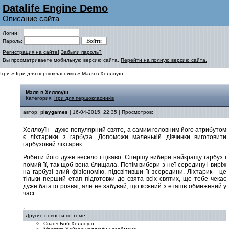
Datalife Engine Demo
Описание сайта
Логин:
Пароль:
Регистрация на сайте!
Забыли пароль?
Вы просматриваете мобильную версию сайта.
Перейти на полную версию сайта.
Ігри
»
Ігри для першокласників
» Маля в Хеллоуїн
Маля в Хеллоуїн
Категория:
Ігри для першокласників
автор:
playgames
| 16-04-2015, 22:35 | Просмотров:
Хеллоуїн - дуже популярний свято, а самим головним його атрибутом
є ліхтарики з гарбуза. Допоможи маленькій дівчинки виготовити
гарбузовий ліхтарик.
Робити його дуже весело і цікаво. Спершу вибери найкращу гарбуз і
помий її, так щоб вона блищала. Потім вибери з неї середину і виріж
на гарбузі злий фізіономію, підсвітивши її зсередини. Ліхтарик - це
тільки перший етап підготовки до свята всіх святих, ще тебе чекає
дуже багато розваг, але не забувай, що кожний з етапів обмежений у
часі.
.
Другие новости по теме:
Спанч Боб Хеллоуїн