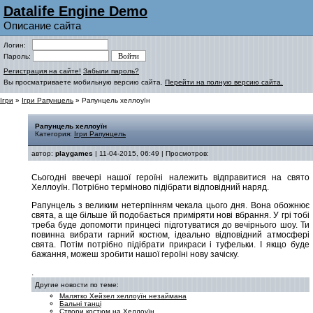
Datalife Engine Demo
Описание сайта
Логин:
Пароль:
Регистрация на сайте!
Забыли пароль?
Вы просматриваете мобильную версию сайта.
Перейти на полную версию сайта.
Ігри
»
Ігри Рапунцель
» Рапунцель хеллоуїн
Рапунцель хеллоуїн
Категория:
Ігри Рапунцель
автор:
playgames
| 11-04-2015, 06:49 | Просмотров:
Сьогодні ввечері нашої героїні належить відправитися на свято
Хеллоуїн. Потрібно терміново підібрати відповідний наряд.
Рапунцель з великим нетерпінням чекала цього дня. Вона обожнює
свята, а ще більше їй подобається приміряти нові вбрання. У грі тобі
треба буде допомогти принцесі підготуватися до вечірнього шоу. Ти
повинна вибрати гарний костюм, ідеально відповідний атмосфері
свята. Потім потрібно підібрати прикраси і туфельки. І якщо буде
бажання, можеш зробити нашої героїні нову зачіску.
.
Другие новости по теме:
Малятко Хейзел хеллоуїн незаймана
Бальні танці
Створи костюм на Хеллоуїн