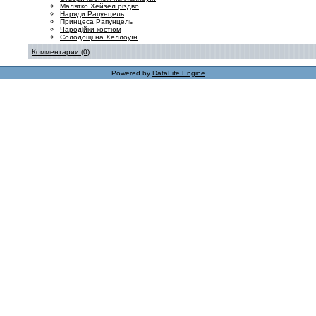
Малятко Хейзел різдво
Наряди Рапунцель
Принцеса Рапунцель
Чародійки костюм
Солодощі на Хеллоуїн
Комментарии (0)
Powered by
DataLife Engine