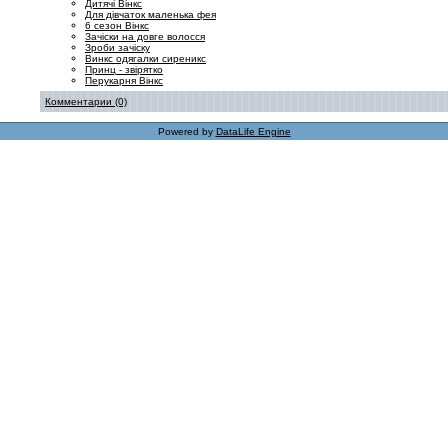
Дитячі Вінкс
Для дівчаток маленька фея
6 сезон Вінкс
Зачіски на довге волосся
Зроби зачіску
Винкс одягалки сиреникс
Принц - звірятко
Перукарня Вінкс
Комментарии (0)
Powered by
DataLife Engine