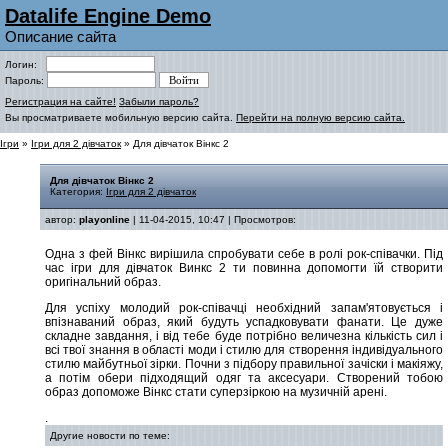
Datalife Engine Demo
Описание сайта
Логин:
Пароль:
Регистрация на сайте!
Забыли пароль?
Вы просматриваете мобильную версию сайта.
Перейти на полную версию сайта.
Ігри
»
Ігри для 2 дівчаток
» Для дівчаток Вінкс 2
Для дівчаток Вінкс 2
Категория:
Ігри для 2 дівчаток
автор:
playonline
| 11-04-2015, 10:47 | Просмотров:
Одна з фей Вінкс вирішила спробувати себе в ролі рок-співачки. Під
час ігри для дівчаток Винкс 2 ти повинна допомогти їй створити
оригінальний образ.
Для успіху молодий рок-співачці необхідний запам'ятовується і
впізнаваний образ, який будуть успадковувати фанати. Це дуже
складне завдання, і від тебе буде потрібно величезна кількість сил і
всі твої знання в області моди і стилю для створення індивідуального
стилю майбутньої зірки. Почни з підбору правильної зачіски і макіяжу,
а потім обери підходящий одяг та аксесуари. Створений тобою
образ допоможе Вінкс стати суперзіркою на музичній арені.
.
Другие новости по теме: