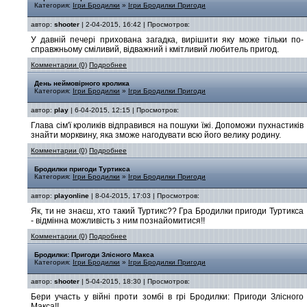
Категория:
Ігри Бродилки
»
Ігри Бродилки Пригоди
автор:
shooter
| 2-04-2015, 16:42 | Просмотров:
У давній печері прихована загадка, вирішити яку може тільки по-
справжньому сміливий, відважний і кмітливий любитель пригод.
Комментарии (0)
Подробнее
День неймовірного кролика
Категория:
Ігри Бродилки
»
Ігри Бродилки Пригоди
автор:
play
| 6-04-2015, 12:15 | Просмотров:
Глава сім'ї кроликів відправився на пошуки їжі. Допоможи пухнастиків
знайти морквину, яка зможе нагодувати всю його велику родину.
Комментарии (0)
Подробнее
Бродилки пригоди Туртикса
Категория:
Ігри Бродилки
»
Ігри Бродилки Пригоди
автор:
playonline
| 8-04-2015, 17:03 | Просмотров:
Як, ти не знаєш, хто такий Туртикс?? Гра Бродилки пригоди Туртикса
- відмінна можливість з ним познайомитися!!
Комментарии (0)
Подробнее
Бродилки: Пригоди Злісного Макса
Категория:
Ігри Бродилки
»
Ігри Бродилки Пригоди
автор:
shooter
| 5-04-2015, 18:30 | Просмотров:
Бери участь у війні проти зомбі в грі Бродилки: Пригоди Злісного
Макса!!