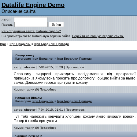
Datalife Engine Demo
Описание сайта
Логин:
Пароль:
Регистрация на сайте!
Забыли пароль?
Вы просматриваете мобильную версию сайта.
Перейти на полную версию сайта.
Ігри
»
Ігри Бродилки
»
Ігри Бродилки Пригоди
Лицар замку
Категория:
Ігри Бродилки
»
Ігри Бродилки Пригоди
автор:
shooter
| 7-04-2015, 03:29 | Просмотров:
Славному лицареві приходить повідомлення від прекрасної
принцеси, в якому вона просить про допомогу і обіцяє вийти за нього
заміж. Допоможи героєві врятувати кохану.
Комментарии (0)
Подробнее
Нападник Вільям
Категория:
Ігри Бродилки
»
Ігри Бродилки Пригоди
автор:
shooter
| 7-04-2015, 01:01 | Просмотров:
Тут тобі належить керувати хлопцем, кохану якого викрали вороги.
Тепер її треба врятувати.
Комментарии (0)
Подробнее
Чарівна печера 2