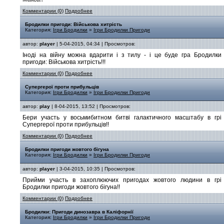
Комментарии (0)
Подробнее
Бродилки пригоди: Військова хитрість
Категория:
Ігри Бродилки
»
Ігри Бродилки Пригоди
автор:
player
| 5-04-2015, 04:34 | Просмотров:
Іноді на війну можна вдарити і з тилу - і це буде гра Бродилки
пригоди: Військова хитрість!!!
Комментарии (0)
Подробнее
Супергерої проти прибульців
Категория:
Ігри Бродилки
»
Ігри Бродилки Пригоди
автор:
play
| 8-04-2015, 13:52 | Просмотров:
Бери участь у восьмибитном битві галактичного масштабу в грі
Супергерої проти прибульців!!
Комментарии (0)
Подробнее
Бродилки пригоди жовтого бігуна
Категория:
Ігри Бродилки
»
Ігри Бродилки Пригоди
автор:
player
| 3-04-2015, 10:35 | Просмотров:
Прийми участь в захоплюючих пригодах жовтого людини в грі
Бродилки пригоди жовтого бігуна!!
Комментарии (0)
Подробнее
Бродилки: Пригоди динозавра в Каліфорнії
Категория:
Ігри Бродилки
»
Ігри Бродилки Пригоди