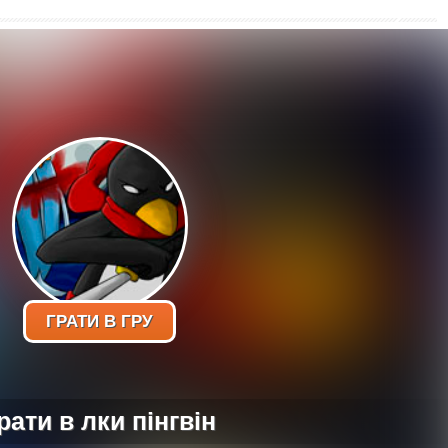
ГРАТИ В ГРУ
рати в лки пінгвін