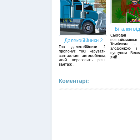
Бігалки від
Сьогодн
познайом
Далекобійники 2
Томбиком - 
Гра далекобійники 2
злодюжкою і 
пропонує тобі керувати
пустуном. Весе
вантажним автомобілем,
якій
який перевозить різні
вантажі.
Коментарі: