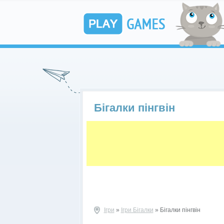
Бігалки пінгвін
Ігри
»
Ігри Бігалки
» Бігалки пінгвін