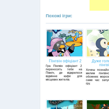
Похожі ігри:
Пінгвін офіціант 2
Дуже гол
пінгв
Гра Пінгвін офіціант 2
переносить тебе на
Хочеш познайо
Північ, де відкрилося
милим пінгвін
відмінне кафе для
обожнює морози
місцевих жителів.
саме час запу
гру.