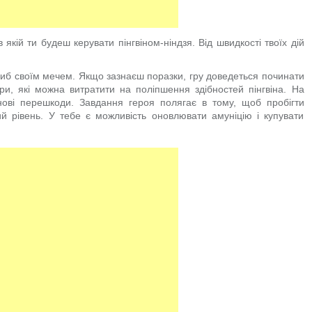
 якій ти будеш керувати пінгвіном-ніндзя. Від швидкості твоїх дій
риб своїм мечем. Якщо зазнаєш поразки, гру доведеться починати
ри, які можна витратити на поліпшення здібностей пінгвіна. На
нові перешкоди. Завдання героя полягає в тому, щоб пробігти
й рівень. У тебе є можливість оновлювати амуніцію і купувати