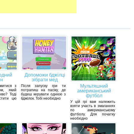
одний
Допоможи бджілці
ін
зібрати мед
Мультяшний
митися з
Після запуску гри ти
ом, який
потрапиш на пасіку, де
американський
во? Тоді
будеш керувати однією з
футбол
стити цю
бджілок. Тобі необхідно
У цій грі вам належить
взяти участь в змаганнях
по американському
футболу. Для початку
необхідно