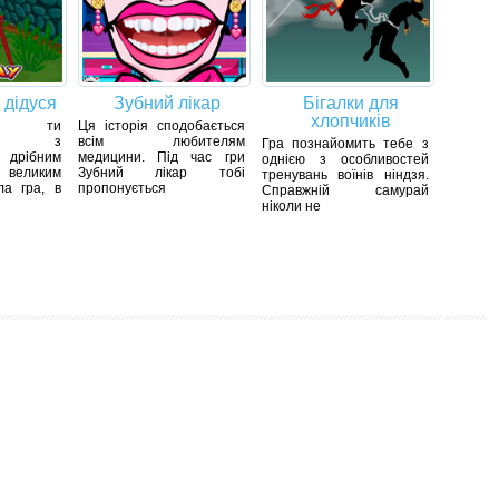
 дідуся
Зубний лікар
Бігалки для
хлопчиків
і ти
Ця історія сподобається
ишся з
всім любителям
Гра познайомить тебе з
дрібним
медицини. Під час гри
однією з особливостей
великим
Зубний лікар тобі
тренувань воїнів ніндзя.
ла гра, в
пропонується
Справжній самурай
ніколи не