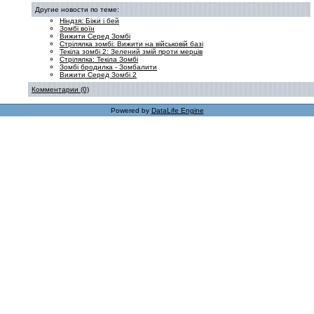
Другие новости по теме:
Ніндзя: Біжи і бей
Зомбі воїн
Вижити Серед Зомбі
Стрілялка зомбі: Вижити на військовій базі
Текіла зомбі 2: Зелений змій проти мерців
Стрілялка: Текіла Зомбі
Зомбі бродилка - Зомбалити
Вижити Серед Зомбі 2
Комментарии (0)
Powered by
DataLife Engine