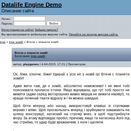
Datalife Engine Demo
Описание сайта
Логин:
Пароль:
Регистрация на сайте!
Забыли пароль?
Вы просматриваете мобильную версию сайта.
Перейти на полную версию сайта.
Ігри
»
Ігри зомбі
» Втечи c планети зомбі
Втечи c планети зомбі
Категория:
Ігри зомбі
автор:
playgames
| 4-04-2015, 17:21 | Просмотров:
Ох, біжи, хлопче, біжи! Удирай з усіх ніг у новій грі Втечи c планети
зомбі!!
Адже жити там, де є зомбі, абсолютно неможливо! І не мені тобі
пояснювати прописні істини. Якщо відчуваєш, що тут тобі просто не
вижити (адже серед моторошних живих мерців не вижити нікому!), то
краще починай тікати відразу ж і як можна швидше.
Щоб бігти вперед або назад, використовуй клавіші зі стрілками
вправо і вліво. Щоб проскользить вперед і зруйнувати заважають на
шляху конструкції, натискай на стрілку вниз, а щоб підстрибнути
вгору. За атаку відповідає пробіл, причому, якщо ти натиснеш його під
час стрибка, то удар буде вражаючим, з ноги і щелепи.
.