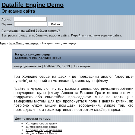
Datalife Engine Demo
Описание сайта
Логин:
Пароль:
Регистрация на сайте!
Забыли пароль?
Вы просматриваете мобильную версию сайта.
Перейти на полную версию сайта.
Ігри
»
Ігри Холодне серце
» На двох холодне серце
На двох холодне серце
Категория:
Ігри Холодне серце
автор:
gamemania
| 16-04-2015, 02:13 | Просмотров:
Ігри Холодне серце на двох - це прекрасний аналог "хрестиків-
нуликів", створений за мотивами відомого мультфільму.
Грайте в чудову логічну гру разом з двома сестричками-героїнями
популярного мультфільму: Анною та Ельзою. Грати можна разом з
подружкою або самостійно, прокладаючи лінію по картинці з
замерзлим містом. Для гри пропонується поле з дев'яти клітин, які
потрібно кліком мишки поміщати зображення. Виграє той, хто
прокладає лінію з трьох картинок з портретом своєї принцеси.
.
Другие новости по теме:
Холодне серце грати
Дитячі холодне серце
Холодне серце одягалки
На двох Ганна і Ельза