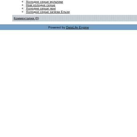
Холодне серце мультики
Нові холодне серце
Холодне серце поні
Холодне серце зачіска Ельзи
Комментарии (0)
Powered by
DataLife Engine