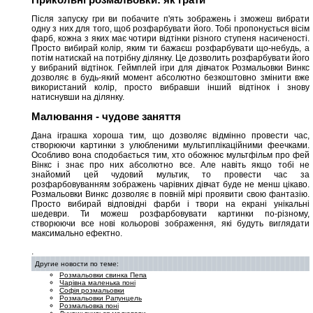
Після запуску гри ви побачите п'ять зображень і зможеш вибрати
одну з них для того, щоб розфарбувати його. Тобі пропонується вісім
фарб, кожна з яких має чотири відтінки різного ступеня насиченості.
Просто вибирай колір, яким ти бажаєш розфарбувати що-небудь, а
потім натискай на потрібну ділянку. Це дозволить розфарбувати його
у вибраний відтінок. Геймплей ігри для дівчаток Розмальовки Винкс
дозволяє в будь-який момент абсолютно безкоштовно змінити вже
використаний колір, просто вибравши інший відтінок і знову
натиснувши на ділянку.
Малювання - чудове заняття
Дана іграшка хороша тим, що дозволяє відмінно провести час,
створюючи картинки з улюбленими мультиплікаційними феечками.
Особливо вона сподобається тим, хто обожнює мультфільм про фей
Вінкс і знає про них абсолютно все. Але навіть якщо тобі не
знайомий цей чудовий мультик, то провести час за
розфарбовуванням зображень чарівних дівчат буде не менш цікаво.
Розмальовки Винкс дозволяє в повній мірі проявити свою фантазію.
Просто вибирай відповідні фарби і твори на екрані унікальні
шедеври. Ти можеш розфарбовувати картинки по-різному,
створюючи все нові кольорові зображення, які будуть виглядати
максимально ефектно.
.
Другие новости по теме:
Розмальовки свинка Пепа
Чарівна маленька поні
Софія розмальовки
Розмальовки Рапунцель
Розмальовка поні