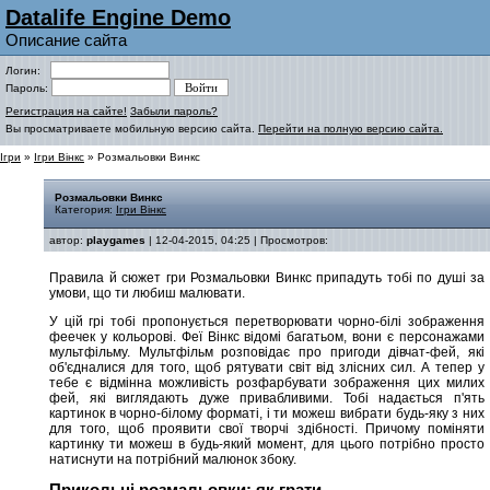
Datalife Engine Demo
Описание сайта
Логин:
Пароль:
Регистрация на сайте!
Забыли пароль?
Вы просматриваете мобильную версию сайта.
Перейти на полную версию сайта.
Ігри
»
Ігри Вінкс
» Розмальовки Винкс
Розмальовки Винкс
Категория:
Ігри Вінкс
автор:
playgames
| 12-04-2015, 04:25 | Просмотров:
Правила й сюжет гри Розмальовки Винкс припадуть тобі по душі за
умови, що ти любиш малювати.
У цій грі тобі пропонується перетворювати чорно-білі зображення
феечек у кольорові. Феї Вінкс відомі багатьом, вони є персонажами
мультфільму. Мультфільм розповідає про пригоди дівчат-фей, які
об'єдналися для того, щоб рятувати світ від злісних сил. А тепер у
тебе є відмінна можливість розфарбувати зображення цих милих
фей, які виглядають дуже привабливими. Тобі надається п'ять
картинок в чорно-білому форматі, і ти можеш вибрати будь-яку з них
для того, щоб проявити свої творчі здібності. Причому поміняти
картинку ти можеш в будь-який момент, для цього потрібно просто
натиснути на потрібний малюнок збоку.
Прикольні розмальовки: як грати