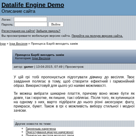
Datalife Engine Demo
Описание сайта
Логин:
Пароль:
Регистрация на сайте!
Забыли пароль?
Вы просматриваете мобильную версию сайта.
Перейти на полную версию сайта.
Ігри
»
Ігри Весілля
» Принцеса Барбі виходить заміж
Принцеса Барбі виходить заміж
Категория:
Ігри Весілля
автор:
gamer
| 13-04-2015, 07:49 | Просмотров:
У цій грі тобі пропонується підготувати дівчину до весілля. Твоє
завдання полягає в тому, щоб створити ефектний і гармонійний
образ. Використовуй для цього усі наявні можливості.
Ти можеш вибрати шикарне плаття, причому воно може бути як
довге, так і коротке, як пишне, так і облягає. Після того, як зупинишся
на одному з них, варто підібрати до нього різні аксесуари: фату,
прикраси, букет. Також в грі є можливість вибору стильної і модної
зачіски.
.
Другие новости по теме:
Гарненька наречена
Приготування красуні нареченої
Прекрасна весілля молодої пари