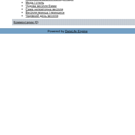
Мода і стиль
Чудова весілля Емми
Сама неповторна весілля
Весілля принца і принцеси
Чарівний день весілля
Комментарии (0)
Powered by
DataLife Engine