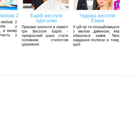
любові 2
Барбі весілля
Чудова весілля
одягалки
Емми
 любові 2
тебе у
Приємні клопоти в сюжеті
У цій грі ти познайомишся
, в якому
гри Весілля Барбі -
з милою дівчиною, яка
часть у
прекрасний шанс стати
зібралася заміж. Твоє
головним стилістом
завдання полягає в тому,
церемонії
щоб