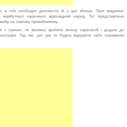
я, а тобі необхідно допомогти їй у цих зборах. Твоє завдання
 майбутньої нареченої відповідний наряд. Тут представлена
й вибір на самому привабливому.
я з сукнею, ти зможеш зробити зачіску нареченій і додати до
аксесуари. Під час цієї гри ти будеш відчувати себе справжнім