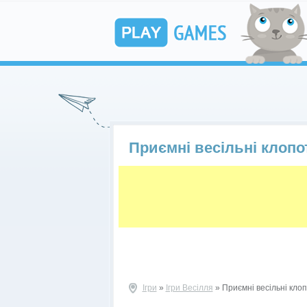
Приємні весільні клопо
Ігри
»
Ігри Весілля
» Приємні весільні кло