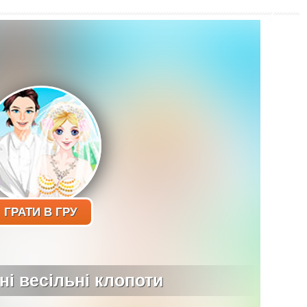
ГРАТИ В ГРУ
ні весільні клопоти