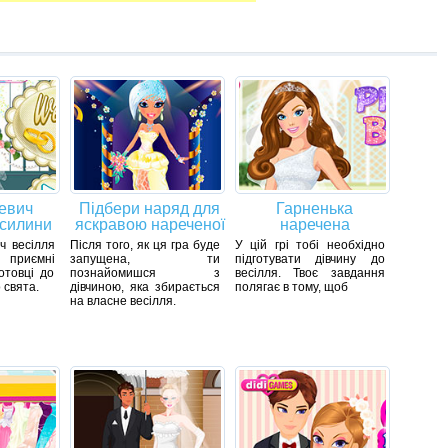
ревич
Підбери наряд для
Гарненька
асилини
яскравою нареченої
наречена
ч весілля
Після того, як ця гра буде
У цій грі тобі необхідно
 приємні
запущена, ти
підготувати дівчину до
отовці до
познайомишся з
весілля. Твоє завдання
 свята.
дівчиною, яка збирається
полягає в тому, щоб
на власне весілля.