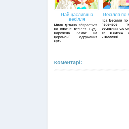
Найщасливіша
Весілля по 
весілля
Гра Весілля по
перенесе 
Мила дівчина збирається
весільний салон
на власне весілля. Будь
ти візьмеш у
наречена бажає на
створенні
церемонії одруження
бути
Коментарі: