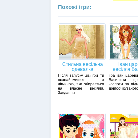
Похожі ігри:
Стильна весільна
Іван ца
одевалка
весілля В
Після запуску цієї гри ти
Гра Іван цареви
познайомишся з
Василини - це
дівчиною, яка збирається
клопоти по підг
на власне весілля.
довгоочікуваного
Завдання