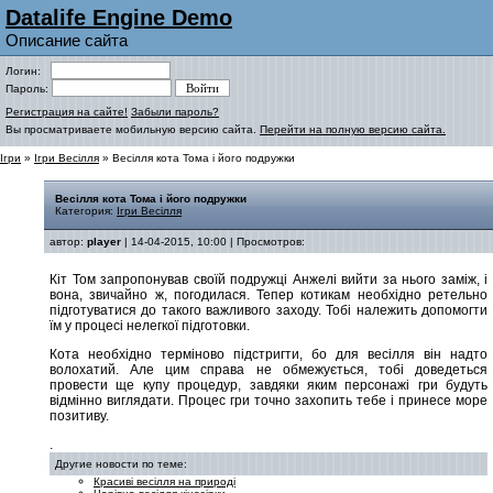
Datalife Engine Demo
Описание сайта
Логин:
Пароль:
Регистрация на сайте!
Забыли пароль?
Вы просматриваете мобильную версию сайта.
Перейти на полную версию сайта.
Ігри
»
Ігри Весілля
» Весілля кота Тома і його подружки
Весілля кота Тома і його подружки
Категория:
Ігри Весілля
автор:
player
| 14-04-2015, 10:00 | Просмотров:
Кіт Том запропонував своїй подружці Анжелі вийти за нього заміж, і
вона, звичайно ж, погодилася. Тепер котикам необхідно ретельно
підготуватися до такого важливого заходу. Тобі належить допомогти
їм у процесі нелегкої підготовки.
Кота необхідно терміново підстригти, бо для весілля він надто
волохатий. Але цим справа не обмежується, тобі доведеться
провести ще купу процедур, завдяки яким персонажі гри будуть
відмінно виглядати. Процес гри точно захопить тебе і принесе море
позитиву.
.
Другие новости по теме:
Красиві весілля на природі