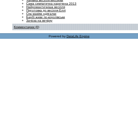
Чарівна весілля кінозірки
Сама симпатична наречена 2013
Найромантичніша весілля
Підготовка до весілля Еллі
Спа макіяж одягалки
Барбі живе по-королівськи
Зачіска на вечірку
Комментарии (0)
Powered by
DataLife Engine