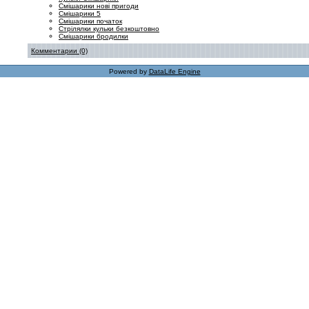
Смішарики нові пригоди
Смішарики 5
Смішарики початок
Стрілялки кульки безкоштовно
Смішарики бродилки
Комментарии (0)
Powered by
DataLife Engine