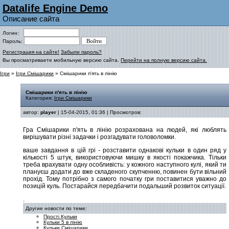
Datalife Engine Demo
Описание сайта
Логин:
Пароль:
Регистрация на сайте!
Забыли пароль?
Вы просматриваете мобильную версию сайта.
Перейти на полную версию сайта.
Ігри
»
Ігри Смішарики
» Смішарики п'ять в лінію
Смішарики п'ять в лінію
Категория:
Ігри Смішарики
автор:
player
| 15-04-2015, 01:36 | Просмотров:
Гра Смішарики п'ять в лінію розрахована на людей, які люблять
вирішувати різні задачки і розгадувати головоломки.
ваше завдання в цій грі - розставити однакові кульки в один ряд у
кількості 5 штук, використовуючи мишку в якості покажчика. Тільки
треба врахувати одну особливість: у кожного наступного кулі, який ти
плануєш додати до вже складеного скупченню, повинен бути вільний
прохід. Тому потрібно з самого початку гри поставитися уважно до
позицій куль. Постарайся передбачити подальший розвиток ситуації.
.
Другие новости по теме:
Прості Кульки
Кульки 5 в лінію
Кульки Смішарики