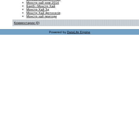
Монстр хай нові 2014
Барбі і Монстр Хай
Монстр Хай 3д
Монстр Хай фотосесія
Монстр хай пригоди
Комментарии (0)
Powered by
DataLife Engine