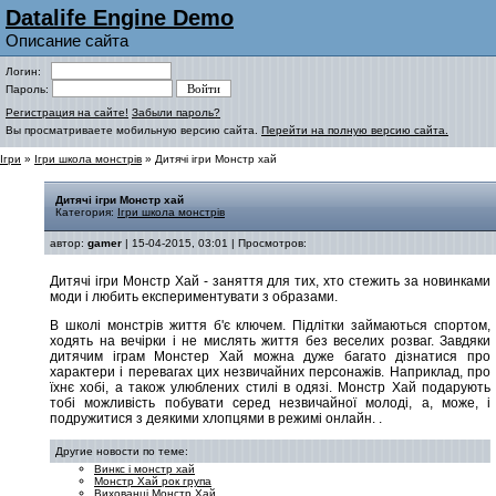
Datalife Engine Demo
Описание сайта
Логин:
Пароль:
Регистрация на сайте!
Забыли пароль?
Вы просматриваете мобильную версию сайта.
Перейти на полную версию сайта.
Ігри
»
Ігри школа монстрів
» Дитячі ігри Монстр хай
Дитячі ігри Монстр хай
Категория:
Ігри школа монстрів
автор:
gamer
| 15-04-2015, 03:01 | Просмотров:
Дитячі ігри Монстр Хай - заняття для тих, хто стежить за новинками
моди і любить експериментувати з образами.
В школі монстрів життя б'є ключем. Підлітки займаються спортом,
ходять на вечірки і не мислять життя без веселих розваг. Завдяки
дитячим іграм Монстер Хай можна дуже багато дізнатися про
характери і перевагах цих незвичайних персонажів. Наприклад, про
їхнє хобі, а також улюблених стилі в одязі. Монстр Хай подарують
тобі можливість побувати серед незвичайної молоді, а, може, і
подружитися з деякими хлопцями в режимі онлайн.
.
Другие новости по теме:
Винкс і монстр хай
Монстр Хай рок група
Вихованці Монстр Хай