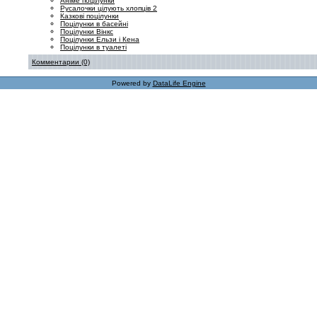
Аніме поцілунки
Русалочки цілують хлопців 2
Казкові поцілунки
Поцілунки в басейні
Поцілунки Вінкс
Поцілунки Ельзи і Кена
Поцілунки в туалеті
Комментарии (0)
Powered by
DataLife Engine