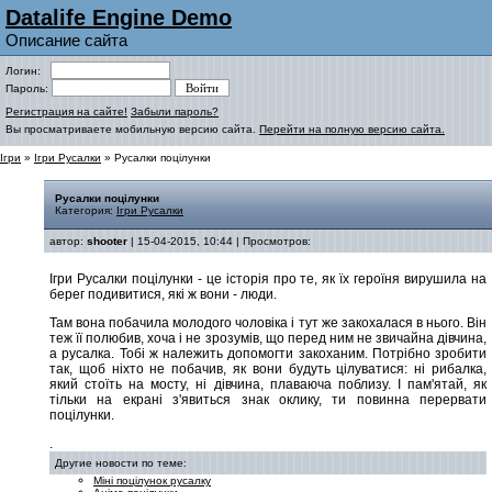
Datalife Engine Demo
Описание сайта
Логин:
Пароль:
Регистрация на сайте!
Забыли пароль?
Вы просматриваете мобильную версию сайта.
Перейти на полную версию сайта.
Ігри
»
Ігри Русалки
» Русалки поцілунки
Русалки поцілунки
Категория:
Ігри Русалки
автор:
shooter
| 15-04-2015, 10:44 | Просмотров:
Ігри Русалки поцілунки - це історія про те, як їх героїня вирушила на
берег подивитися, які ж вони - люди.
Там вона побачила молодого чоловіка і тут же закохалася в нього. Він
теж її полюбив, хоча і не зрозумів, що перед ним не звичайна дівчина,
а русалка. Тобі ж належить допомогти закоханим. Потрібно зробити
так, щоб ніхто не побачив, як вони будуть цілуватися: ні рибалка,
який стоїть на мосту, ні дівчина, плаваюча поблизу. І пам'ятай, як
тільки на екрані з'явиться знак оклику, ти повинна перервати
поцілунки.
.
Другие новости по теме:
Міні поцілунок русалку