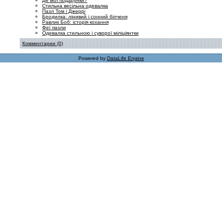
Де мої подарунки?
Стильна весільна одевалка
Пазл Том і Джеррі
Бродилка: лінивий і сонний білченя
Равлик Боб: історія кохання
Феї пазли
Одевалка стильною і суворої міліціянтки
Комментарии (0)
Powered by
DataLife Engine