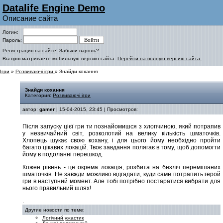
Datalife Engine Demo
Описание сайта
Логин:
Пароль:
Регистрация на сайте!
Забыли пароль?
Вы просматриваете мобильную версию сайта.
Перейти на полную версию сайта.
Ігри
»
Розвиваючі ігри
» Знайди кохання
Знайди кохання
Категория:
Розвиваючі ігри
автор:
gamer
| 15-04-2015, 23:45 | Просмотров:
Після запуску цієї гри ти познайомишся з хлопчиною, який потрапив
у незвичайний світ, розколотий на велику кількість шматочків.
Хлопець шукає свою кохану, і для цього йому необхідно пройти
багато цікавих локацій. Твоє завдання полягає в тому, щоб допомогти
йому в подоланні перешкод.
Кожен рівень - це окрема локація, розбита на безліч перемішаних
шматочків. Не завжди можливо відгадати, куди саме потрапить герой
гри в наступний момент. Але тобі потрібно постаратися вибрати для
нього правильний шлях!
.
Другие новости по теме:
Логічний ужастик