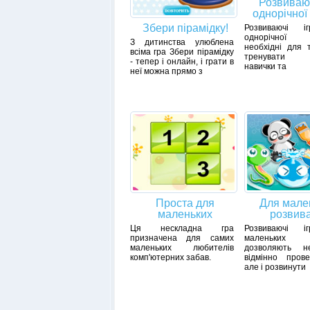
Розвиваю
однорічної
Збери пірамідку!
Розвиваючі і
однорічної
З дитинства улюблена
необхідні для 
всіма гра Збери пірамідку
тренувати 
- тепер і онлайн, і грати в
навички та
неї можна прямо з
Проста для
Для мале
маленьких
розвив
Ця нескладна гра
Розвиваючі і
призначена для самих
маленьких
маленьких любителів
дозволяють н
комп'ютерних забав.
відмінно прове
але і розвинути