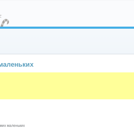
маленьких
амих маленьких