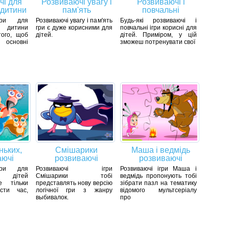
чі для
Розвиваючі увагу і
Розвиваючі і
 дитини
пам'ять
повчальні
гри для
Розвиваючі увагу і пам'ять
Будь-які розвиваючі і
 дитини
гри є дуже корисними для
повчальні ігри корисні для
того, щоб
дітей.
дітей. Приміром, у цій
основні
зможеш потренувати свої
ньких,
Смішарики
Маша і ведмідь
аючі
розвиваючі
розвиваючі
гри для
Розвиваючі ігри
Розвиваючі ігри Маша і
 дітей
Смішарики тобі
ведмідь пропонують тобі
е тільки
представлять нову версію
зібрати пазл на тематику
сти час,
логічної гри з жанру
відомого мультсеріалу
выбивалок.
про