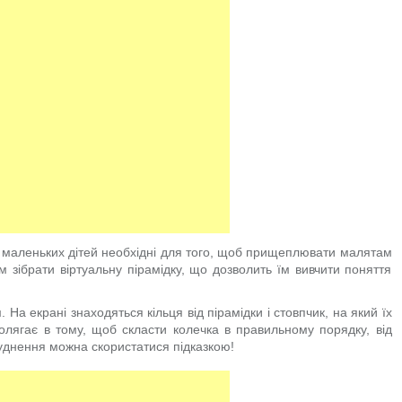
х маленьких дітей необхідні для того, щоб прищеплювати малятам
м зібрати віртуальну пірамідку, що дозволить їм вивчити поняття
На екрані знаходяться кільця від пірамідки і стовпчик, на який їх
олягає в тому, щоб скласти колечка в правильному порядку, від
уднення можна скористатися підказкою!