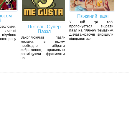
плюсом
Пляжний пазл
і
У цій грі тобі
пропонується зібрати
Пікселі - Супер
ловоломки,
пазл на пляжну тематику.
логічні
Паззл
Дівчата-красуні вирішили
дмінно
Захоплюючий пазл-
відправитися
осторову
мозаїка, в якому
необхідно зібрати
зображення, правильно
розміщуючи фрагменти
на