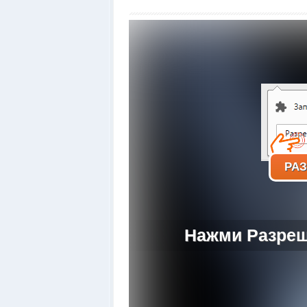
РАЗ
Нажми Разреш