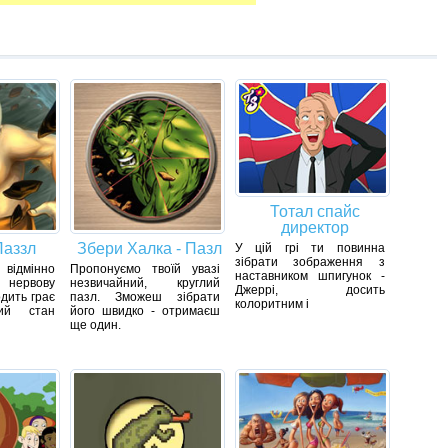
Тотал спайс
директор
Паззл
Збери Халка - Пазл
У цій грі ти повинна
зібрати зображення з
ідмінно
Пропонуємо твоїй увазі
наставником шпигунок -
нервову
незвичайний, круглий
Джеррі, досить
одить грає
пазл. Зможеш зібрати
колоритним і
ий стан
його швидко - отримаєш
ще один.