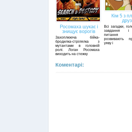
Кім 5 з 
друз
Росомаха шукає і
Всі загадки, го
завдання і 
знищує ворогів
питання ві
Захоплююча бійка-
розвивають пр
бродилка-стрілялка з
уяву і
мутантами в головній
ролі. Логан Росомаха
виходить на стежку
Коментарі: