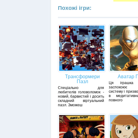
Похожі ігри:
Трансформери
Аватар 
Пазл
Ця іграшка в
заспокоює 
Спеціально для
систему і призв
любителів головоломок -
в медитативн
новий, барвистий і досить
повного
складний віртуальний
пазл. Зможеш