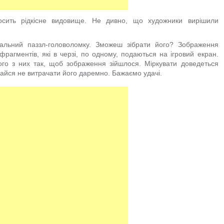
сить рідкісне видовище. Не дивно, що художники вирішили
альний паззл-головоломку. Зможеш зібрати його? Зображення
рагментів, які в черзі, по одному, подаються на ігровий екран.
ого з них так, щоб зображення зійшлося. Міркувати доведеться
айся не витрачати його даремно. Бажаємо удачі.