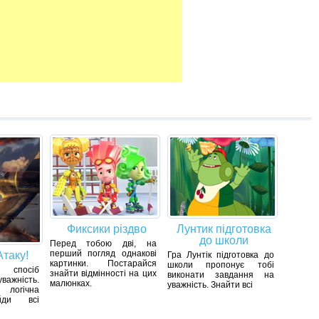
Фиксики різдво
Лунтик підготовка
до школи
Перед тобою дві, на
перший погляд однакові
Атаку!
Гра Лунтік підготовка до
картинки. Постарайся
школи пропонує тобі
спосіб
знайти відмінності на цих
виконати завдання на
уважність.
малюнках.
уважність. Знайти всі
логічна
йди всі