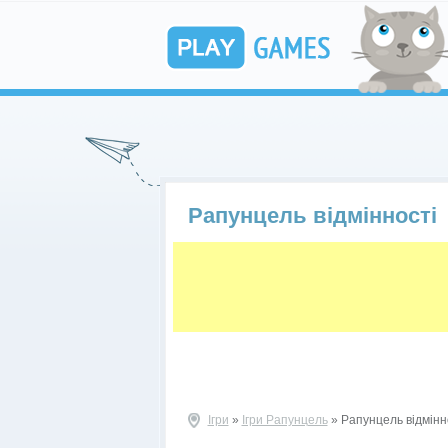
Рапунцель відмінності
Ігри
»
Ігри Рапунцель
» Рапунцель відмінн