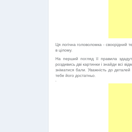
Ця логічна головоломка - своєрідний тес
в цілому.
На перший погляд її правила здадут
роздивись дві картинки і знайди всі від
зніматися бали. Уважність до деталей 
тебе його достатньо.
.