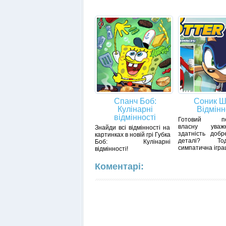
Спанч Боб:
Соник Ш
Кулінарні
Відмінн
відмінності
Готовий пер
власну уваж
Знайди всі відмінності на
здатність добр
картинках в новій грі Губка
деталі? Т
Боб: Кулінарні
симпатична ігра
відмінності!
Коментарі: