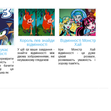
Король лев знайди
Відмінності Монстр
відмінності
Хай
укає
У цій грі ваше завдання -
Ігри Монстр Хай
знайти відмінності між
відмінності - це дуже
ості
двома зображеннями, які
цікаві розваги,
евірити
неуважному глядачеві
розвивають уважність і
ність і
зорову пам'ять.
е бачити
оді ця
шка як