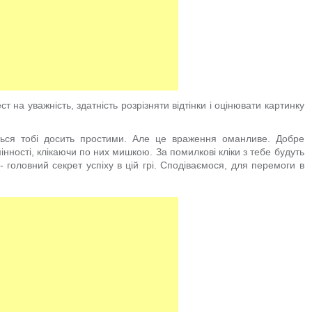
т на уважність, здатність розрізняти відтінки і оцінювати картинку
ься тобі досить простими. Але це враження оманливе. Добре
мінності, клікаючи по них мишкою. За помилкові кліки з тебе будуть
- головний секрет успіху в цій грі. Сподіваємося, для перемоги в