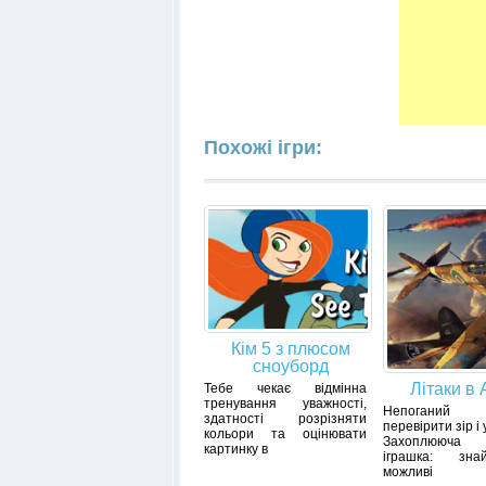
Похожі ігри:
Кім 5 з плюсом
сноуборд
Літаки в 
Тебе чекає відмінна
тренування уважності,
Непоганий 
здатності розрізняти
перевірити зір і 
кольори та оцінювати
Захоплююча 
картинку в
іграшка: зна
можливі