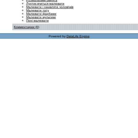
Розмальовки-Звірята
Лунтик вчиться малювати
Малювати і оживляти чоловічків
Малювати тату
Малювати фарбами
Малювати мультики
Поні малювати
Комментарии (0)
Powered by
DataLife Engine