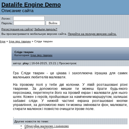
Datalife Engine Demo
Описание сайта
Логин:
Пароль:
Регистрация на сайте!
Забыли пароль?
Вы просматриваете мобильную версию сайта.
Перейти на полную версию сайта.
Ігри
»
Ігри про тварин
» Сліди тварин
Сліди тварин
Категория:
Ігри про тварин
автор:
play
| 16-04-2015, 15:21 | Просмотров:
Гра Сліди тварин - це цікава і захоплююча іграшка для самих
маленьких любителів малювати.
На ігровому полі у тебе дві колонки. У лівій розташовані різні
тваринки. За допомогою мишки ти можеш брати будь-якого
персонажа, перетягнути його на ігровий екран і малювати для нього
шлях. Кожен з героїв, пройшовши за наміченим маршрутом, залишає
забавні сліди. У нижній частині екрана розташовані кнопки
управління, за допомогою яких ти можеш змінювати фон, малювати,
стирати малюнок і повністю очищати ігрове поле.
.
Другие новости по теме:
Обрисуйка малюємо і оцінюємо