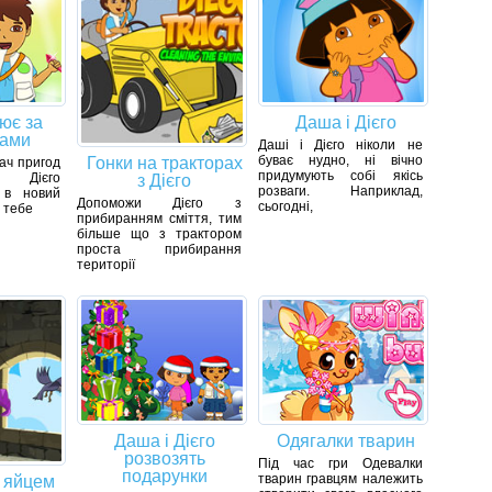
лює за
Даша і Дієго
лами
Даші і Дієго ніколи не
буває нудно, ні вічно
Гонки на тракторах
ач пригод
придумують собі якісь
к Дієго
з Дієго
розваги. Наприклад,
 в новий
Допоможи Дієго з
сьогодні,
 тебе
прибиранням сміття, тим
більше що з трактором
проста прибирання
території
Даша і Дієго
Одягалки тварин
розвозять
Під час гри Одевалки
подарунки
тварин гравцям належить
а яйцем