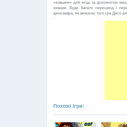
«ковшем» для яєць за допомогою мишки.
хижаки. Буде багато перешкод і пер
динозавра, як вимагає того гра Дієго ря
.
Похожі ігри: