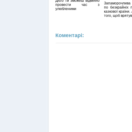
Дієго ти зможеш відмінно
Запаморочлива
провести час з
по безкрайніх 
улюбленими
казкової країни.
того, щоб вряту
Коментарі: