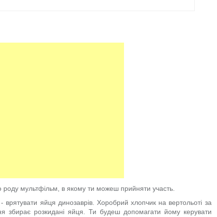
го роду мультфільм, в якому ти можеш прийняти участь.
- врятувати яйця динозаврів. Хоробрий хлопчик на вертольоті за
ня збирає розкидані яйця. Ти будеш допомагати йому керувати