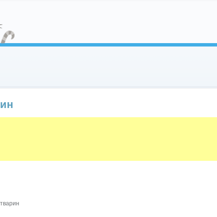
рин
 тварин