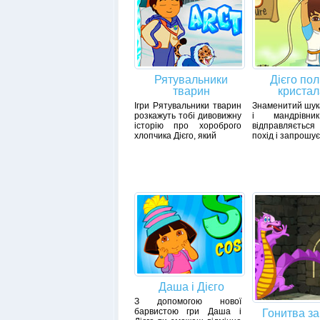
Рятувальники
Дієго по
тварин
криста
Ігри Рятувальники тварин
Знаменитий шук
розкажуть тобі дивовижну
і мандрівни
історію про хороброго
відправляється
хлопчика Дієго, який
похід і запрошує
Даша і Дієго
З допомогою нової
барвистою гри Даша і
Гонитва з