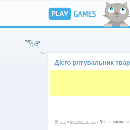
Дієго рятувальник тва
Ігри
»
Ігри про тварин
» Дієго рятувальник