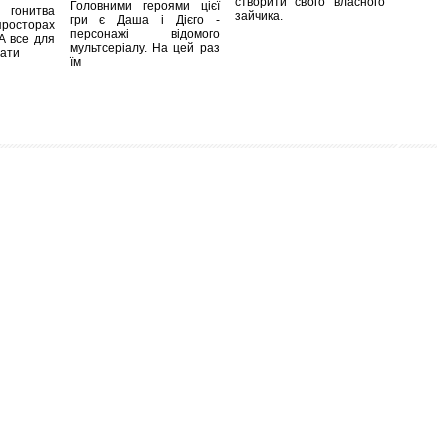
створити свого власного
Головними героями цієї
 гонитва
зайчика.
гри є Даша і Дієго -
просторах
персонажі відомого
 А все для
мультсеріалу. На цей раз
вати
їм