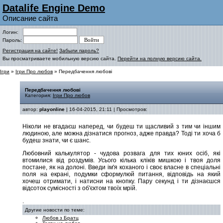
Datalife Engine Demo
Описание сайта
Логин:
Пароль:
Регистрация на сайте!
Забыли пароль?
Вы просматриваете мобильную версию сайта.
Перейти на полную версию сайта.
Ігри
»
Ігри Про любов
» Передбачення любові
Передбачення любові
Категория:
Ігри Про любов
автор:
playonline
| 16-04-2015, 21:11 | Просмотров:
Ніколи не вгадаєш наперед, чи будеш ти щасливий з тим чи іншим
людиною, але можна дізнатися прогноз, адже правда? Тоді ти хоча б
будеш знати, чи є шанс.
Любовний калькулятор - чудова розвага для тих юних осіб, які
втомилися від роздумів. Усього кілька кліків мишкою і твоя доля
постане, як на долоні. Введи ім'я коханого і своє власне в спеціальні
поля на екрані, подумки сформулюй питання, відповідь на який
хочеш отримати, і натисни на кнопку. Пару секунд і ти дізнаєшся
відсоток сумісності з об'єктом твоїх мрій.
.
Другие новости по теме:
Любов з Братц