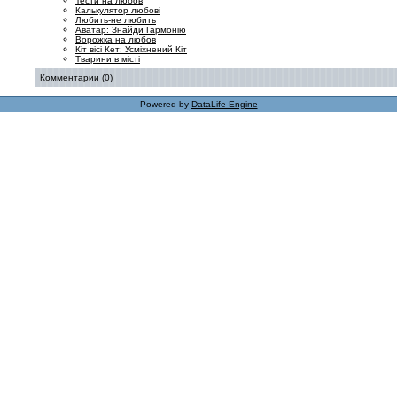
Тести на любов
Калькулятор любові
Любить-не любить
Аватар: Знайди Гармонію
Ворожка на любов
Кіт вісі Кет: Усміхнений Кіт
Тварини в місті
Комментарии (0)
Powered by
DataLife Engine