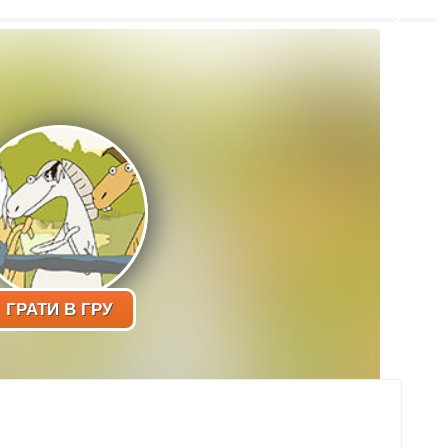
ГРАТИ В ГРУ
ти в аючі коні