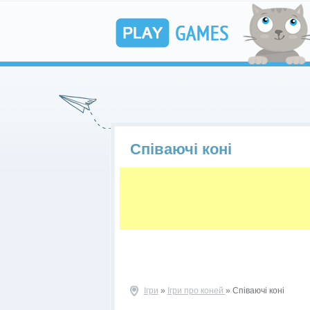
Співаючі коні
Ігри
»
Ігри про коней
» Співаючі коні