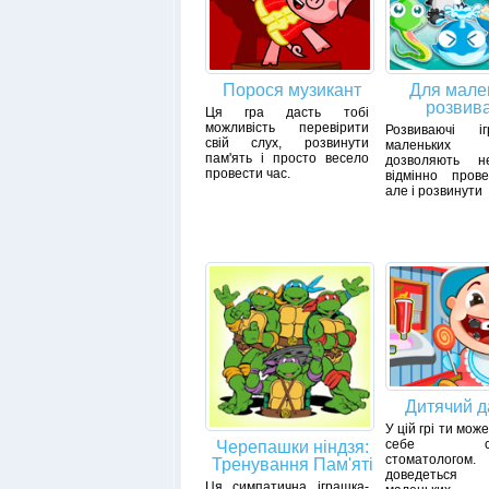
Порося музикант
Для мале
розвив
Ця гра дасть тобі
можливість перевірити
Розвиваючі і
свій слух, розвинути
маленьких
пам'ять і просто весело
дозволяють н
провести час.
відмінно прове
але і розвинути
Дитячий д
У цій грі ти мож
себе спр
Черепашки ніндзя:
стоматологом.
Тренування Пам'яті
доведеться л
Ця симпатична іграшка-