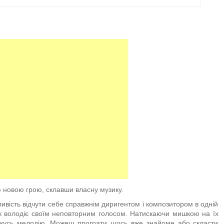
 новою грою, склавши власну музику.
ливість відчути себе справжнім диригентом і композитором в одній
чок володіє своїм неповторним голосом. Натискаючи мишкою на їх
 якусь мелодію. Можеш програти щось вже знайоме або скласти