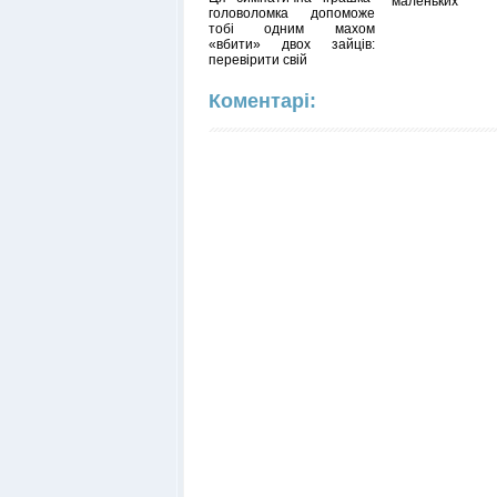
маленьких
головоломка допоможе
тобі одним махом
«вбити» двох зайців:
перевірити свій
Коментарі: