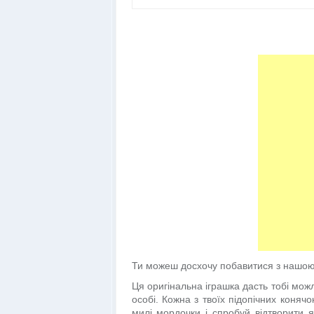
Ти можеш досхочу побавитися з нашою
Ця оригінальна іграшка дасть тобі мож
особі. Кожна з твоїх підопічних коня
милі мордочки і спробуй відтворити