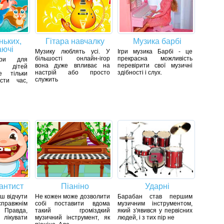
ньких,
Гітара навчалку
Музика барбі
аючі
Музику люблять усі. У
Ігри музика Барбі - це
більшості онлайн-ігор
прекрасна можливість
гри для
вона дуже впливає на
перевірити свої музичні
 дітей
настрій або просто
здібності і слух.
е тільки
служить
сти час,
антист
Піаніно
Ударні
еш відчути
Не кожен може дозволити
Барабан став першим
авжнім
собі поставити вдома
музичним інструментом,
 Правда,
такий громіздкий
який з'явився у первісних
ікувати
музичний інструмент, як
людей, і з тих пір не