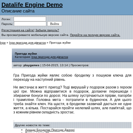
Datalife Engine Demo
Описание сайта
Логин:
Пароль:
Регистрация на сайте!
Забыли пароль?
Вы просматриваете мобильную версию сайта.
Перейти на полную версию сайта.
Ігри
»
Ігри пригоди для дівчаток
» Пригода жуйки
Пригода жуйки
Категория:
Ігри пригоди для дівчаток
автор:
playgames
| 15-04-2015, 13:14 | Просмотров:
Гра Пригода жуйки являє собою бродилку з пошуком ключа для
переходу на наступний рівень.
Не вистачає в житті пригод? Тоді вирушай у подорож разом з героєм
цієї гри. Можна відправитися в подорож, долаючи перешкоди і
збираючи бонуси по дорозі. На шляху зустрічаються прірви, пагорби
і трампліни. Головна мета - потрапити в будиночок. А для цього
треба знайти ключ. На щастя, в бродилки зазвичай дається не одне
життя, а кілька. Постарайся пройти нелегкий шлях, але пам'ятай, що
з кожним рівнем складність зростає.
.
Другие новости по теме:
Аркади Бродилки Пригоди Джеррі