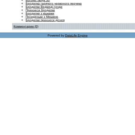
Вогонь і вода 30
Бродилка гарячого червоного перчика
Бродилки Ведмеді сусіди
Принцеси бродилки
Бродилки з кішками
Посиденьки з Мишкою
Бродилки принцеси діснея
Комментарии (0)
Powered by
DataLife Engine