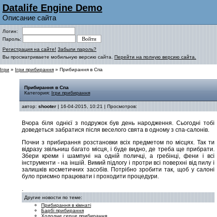
Datalife Engine Demo
Описание сайта
Логин:
Пароль:
Регистрация на сайте!
Забыли пароль?
Вы просматриваете мобильную версию сайта.
Перейти на полную версию сайта.
Ігри
»
Ігри прибирання
» Прибирання в Спа
Прибирання в Спа
Категория:
Ігри прибирання
автор:
shooter
| 16-04-2015, 10:21 | Просмотров:
Вчора біля однієї з подружок був день народження. Сьогодні тобі
доведеться забратися після веселого свята в одному з спа-салонів.
Почни з прибирання розстановки всіх предметом по місцях. Так ти
відразу звільниш багато місця, і буде видно, де треба ще прибрати.
Збери креми і шампуні на одній поличці, а гребінці, фени і всі
інструменти - на іншій. Вимий підлогу і протри всі поверхні від пилу і
залишків косметичних засобів. Потрібно зробити так, щоб у салоні
було приємно працювати і проходити процедури.
.
Другие новости по теме:
Прибирання в кімнаті
Барбі прибирання
Холодне серце прибирання