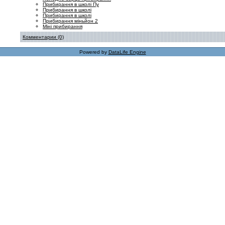
Прибирання в школі Пу
Прибирання в школі
Прибирання в школі
Прибирання міньйон 2
Міні прибирання
Комментарии (0)
Powered by
DataLife Engine