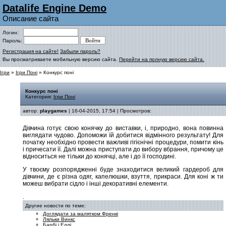
Datalife Engine Demo
Описание сайта
Логин:
Пароль:
Регистрация на сайте!
Забыли пароль?
Вы просматриваете мобильную версию сайта.
Перейти на полную версию сайта.
Ігри
»
Ігри Поні
» Конкурс поні
Конкурс поні
Категория:
Ігри Поні
автор:
playgames
| 16-04-2015, 17:54 | Просмотров:
Дівчина готує свою конячку до виставки, і, природно, вона повинна
виглядати чудово. Допоможи їй добитися відмінного результату! Для
початку необхідно провести важливі гігієнічні процедури, помити кінь
і причесати її. Далі можна приступати до вибору вбрання, причому це
відноситься не тільки до конячці, але і до її господині.
У твоєму розпорядженні буде знаходитися великий гардероб для
дівчини, де є різна одяг, капелюшки, взуття, прикраси. Для коні ж ти
можеш вибрати сідло і інші декоративні елементи.
.
Другие новости по теме:
Доглядати за малятком Френкі
Ляльки Винкс
Барбі і Еллі