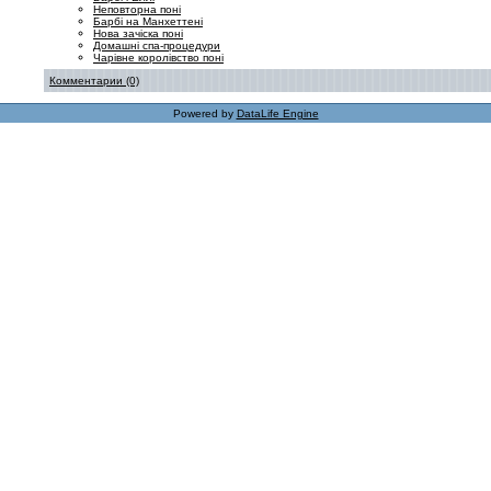
Неповторна поні
Барбі на Манхеттені
Нова зачіска поні
Домашні спа-процедури
Чарівне королівство поні
Комментарии (0)
Powered by
DataLife Engine