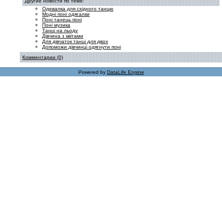
Другие новости по теме:
Одевалка для східного танцю
Модні поні одягалки
Поні танець поні
Поні музика
Танці на льоду
Дівчина з квітами
Для дівчаток танці для двох
Допоможи дівчинці одягнути поні
Комментарии (0)
Powered by
DataLife Engine