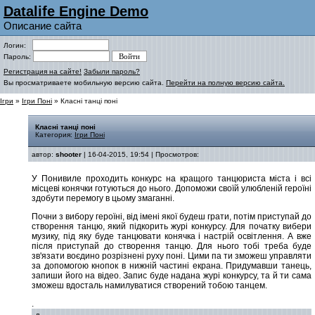
Datalife Engine Demo
Описание сайта
Логин:
Пароль:
Регистрация на сайте!
Забыли пароль?
Вы просматриваете мобильную версию сайта.
Перейти на полную версию сайта.
Ігри
»
Ігри Поні
» Класні танці поні
Класні танці поні
Категория:
Ігри Поні
автор:
shooter
| 16-04-2015, 19:54 | Просмотров:
У Понивиле проходить конкурс на кращого танцюриста міста і всі
місцеві конячки готуються до нього. Допоможи своїй улюбленій героїні
здобути перемогу в цьому змаганні.
Почни з вибору героїні, від імені якої будеш грати, потім приступай до
створення танцю, який підкорить журі конкурсу. Для початку вибери
музику, під яку буде танцювати конячка і настрій освітлення. А вже
після приступай до створення танцю. Для нього тобі треба буде
зв'язати воєдино розрізнені руху поні. Цими па ти зможеш управляти
за допомогою кнопок в нижній частині екрана. Придумавши танець,
запиши його на відео. Запис буде надана журі конкурсу, та й ти сама
зможеш вдосталь намилуватися створений тобою танцем.
.