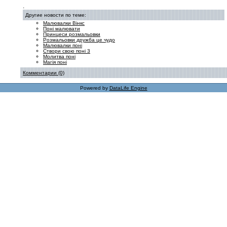
.
Другие новости по теме:
Малювалки Вінкс
Поні малювати
Принцеси розмальовки
Розмальовки дружба це чудо
Малювалки поні
Створи свою поні 3
Молитва поні
Магія поні
Комментарии (0)
Powered by
DataLife Engine