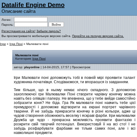
Datalife Engine Demo
Описание сайта
Логин:
Пароль:
Регистрация на сайте!
Забыли пароль?
Вы просматриваете мобильную версию сайта.
Перейти на полную версию сайта.
Ігри
»
Ігри Поні
» Малювати поні
Малювати поні
Категория:
Ігри Поні
автор:
playonline
| 14-04-2015, 17:57 | Просмотров:
Ігри Малювати поні допоможуть тобі в повній мірі проявити талант
художника-початківця. Сподіваємося, ти впораєшся із завданням.
Тим більше, що в ньому немає нічого складного. З допомогою
захоплюючої гри Малювалки Поні створити чарівну конячку можна
навіть без олівців і паперу. Не впевнена, що у тебе вийде самостійно
зобразити коня? Не біда. Гра Як малювати поні навчить тебе цієї
премудрості і допоможе відтворити на екрані портрет чарівного
тварини. Й не забудь прикрасити конячку в різні кольори, адже ці
чудові створення обожнюють веселку і яскраві фарби. Ігри малювалки
Дружба це чудо - прекрасна можливість проявити фантазію і
розкрити свій творчий потенціал. Використовуй її на всі сто! І не
забудь розфарбувати фарбами не тільки самих поні, але і всі
навколишні предмети.