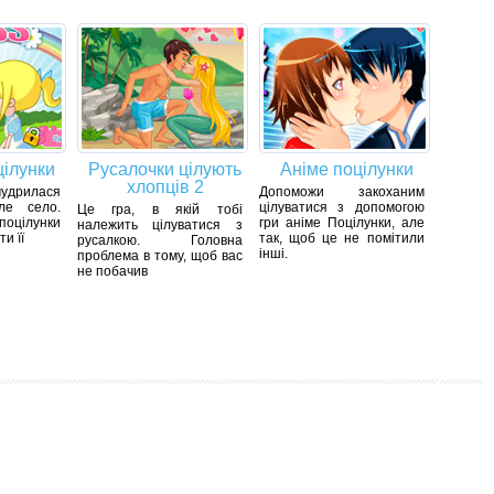
цілунки
Русалочки цілують
Аніме поцілунки
хлопців 2
мудрилася
Допоможи закоханим
ле село.
цілуватися з допомогою
Це гра, в якій тобі
оцілунки
гри аніме Поцілунки, але
належить цілуватися з
и її
так, щоб це не помітили
русалкою. Головна
інші.
проблема в тому, щоб вас
не побачив