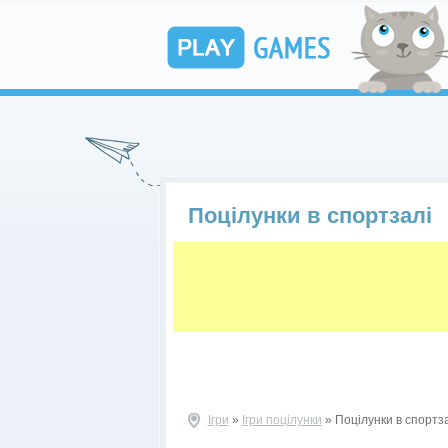
Поцілунки в спортзалі
Ігри
»
Ігри поцілунки
» Поцілунки в спортз