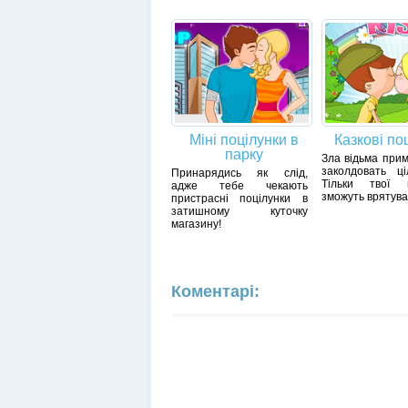
Міні поцілунки в
Казкові по
парку
Зла відьма при
заколдовать ці
Принарядись як слід,
Тільки твої п
адже тебе чекають
зможуть врятуват
пристрасні поцілунки в
затишному куточку
магазину!
Коментарі: