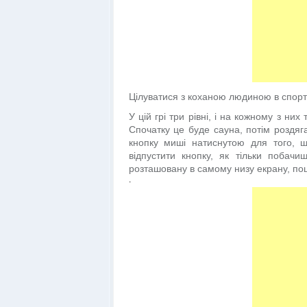
Цілуватися з коханою людиною в спортз
У цій грі три рівні, і на кожному з ни
Спочатку це буде сауна, потім роздяга
кнопку миші натиснутою для того, щ
відпустити кнопку, як тільки побач
розташовану в самому низу екрану, по
.