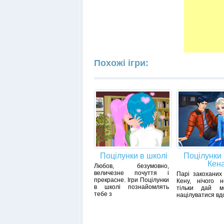
Похожі ігри:
Поцілунки в школі
Поцілунки 
Кен
Любов, безумовно,
величезне почуття і
Парі закоханих 
прекрасне. Ігри Поцілунки
Кену, нічого н
в школі познайомлять
тільки дай мо
тебе з
націлуватися вд