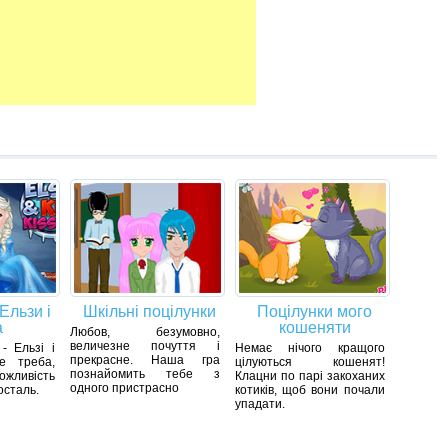
Ельзи і
Шкільні поцілунки
Поцілунки мого
а
кошеняти
Любов, безумовно,
величезне почуття і
- Ельзі і
Немає нічого кращого
прекрасне. Наша гра
е треба,
цілуються кошенят!
познайомить тебе з
жливість
Клацни по парі закоханих
одного пристрасно
осталь.
котиків, щоб вони почали
упадати.