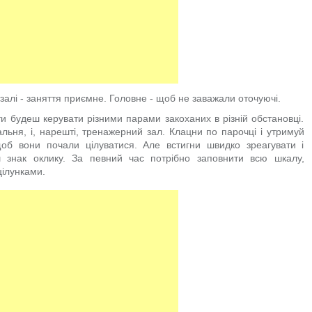
алі - заняття приємне. Головне - щоб не заважали оточуючі.
х ти будеш керувати різними парами закоханих в різній обстановці.
льня, і, нарешті, тренажерний зал. Клацни по парочці і утримуй
об вони почали цілуватися. Але встигни швидко зреагувати і
иш знак оклику. За певний час потрібно заповнити всю шкалу,
цілунками.