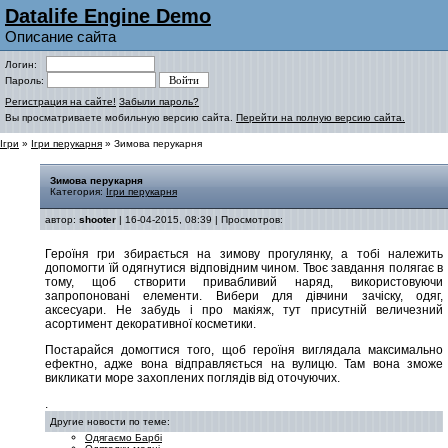
Datalife Engine Demo
Описание сайта
Логин:
Пароль:
Регистрация на сайте!
Забыли пароль?
Вы просматриваете мобильную версию сайта.
Перейти на полную версию сайта.
Ігри
»
Ігри перукарня
» Зимова перукарня
Зимова перукарня
Категория:
Ігри перукарня
автор:
shooter
| 16-04-2015, 08:39 | Просмотров:
Героїня гри збирається на зимову прогулянку, а тобі належить
допомогти їй одягнутися відповідним чином. Твоє завдання полягає в
тому, щоб створити привабливий наряд, використовуючи
запропоновані елементи. Вибери для дівчини зачіску, одяг,
аксесуари. Не забудь і про макіяж, тут присутній величезний
асортимент декоративної косметики.
Постарайся домогтися того, щоб героїня виглядала максимально
ефектно, адже вона відправляється на вулицю. Там вона зможе
викликати море захоплених поглядів від оточуючих.
.
Другие новости по теме:
Одягаємо Барбі