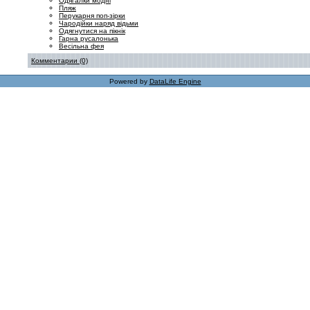
Одягалки модні
Пляж
Перукарня поп-зірки
Чародійки наряд відьми
Одягнутися на пікнік
Гарна русалонька
Весільна фея
Комментарии (0)
Powered by
DataLife Engine