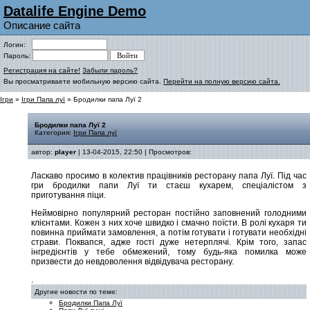
Datalife Engine Demo
Описание сайта
Логин:
Пароль:
Регистрация на сайте!
Забыли пароль?
Вы просматриваете мобильную версию сайта.
Перейти на полную версию сайта.
Ігри
»
Ігри Папа луї
» Бродилки папа Луї 2
Бродилки папа Луї 2
Категория:
Ігри Папа луї
автор:
player
| 13-04-2015, 22:50 | Просмотров:
Ласкаво просимо в колектив працівників ресторану папа Луї. Під час
гри бродилки папи Луї ти стаєш кухарем, спеціалістом з
приготування піци.
Неймовірно популярний ресторан постійно заповнений голодними
клієнтами. Кожен з них хоче швидко і смачно поїсти. В ролі кухаря ти
повинна приймати замовлення, а потім готувати і готувати необхідні
страви. Поквапся, адже гості дуже нетерплячі. Крім того, запас
інгредієнтів у тебе обмежений, тому будь-яка помилка може
призвести до невдоволення відвідувача ресторану.
.
Другие новости по теме:
Бродилки Папа Луї