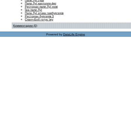
Папи Луї суші
Папа Луї картопля фрі
Ресторан папи Луї нові
Їжа папи Луї
Папа Луї атака гамбургерів
Ресторан бургерів 3
Спанч-Боб готує їжу
Комментарии (0)
Powered by
DataLife Engine