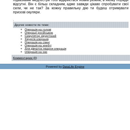
підказками медсестри тобі відкриється новий режим, в якому поради
відсутні. Він є більш складним, адже завжди цікаво спробувати свої
сили, чи не так? За кожну правильну дію ти будеш отримувати
призові окуляри.
.
Другие новости по теме:
Операція на голові
Операції російською
Симулятор хірургічний
Хірургія операція
Операція на спині
Операція на хребті
Для дівчаток лікарня операція
Операція на око
Комментарии (0)
Powered by
DataLife Engine