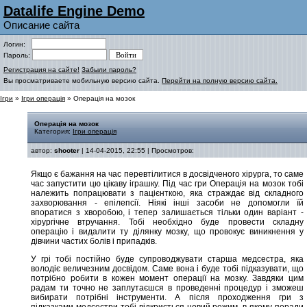
Datalife Engine Demo
Описание сайта
Логин:
Пароль:
Регистрация на сайте!
Забыли пароль?
Вы просматриваете мобильную версию сайта.
Перейти на полную версию сайта.
Ігри
»
Ігри операція
» Операція на мозок
Операція на мозок
Категория:
Ігри операція
автор:
shooter
| 14-04-2015, 22:55 | Просмотров:
Якщо є бажання на час перевтілитися в досвідченого хірурга, то саме
час запустити цю цікаву іграшку. Під час гри Операція на мозок тобі
належить попрацювати з пацієнткою, яка страждає від складного
захворювання - епілепсії. Ніякі інші засоби не допомогли їй
впоратися з хворобою, і тепер залишається тільки один варіант -
хірургічне втручання. Тобі необхідно буде провести складну
операцію і видалити ту ділянку мозку, що провокує виникнення у
дівчини частих болів і припадків.
У грі тобі постійно буде супроводжувати старша медсестра, яка
володіє величезним досвідом. Саме вона і буде тобі підказувати, що
потрібно робити в кожен момент операції на мозку. Завдяки цим
радам ти точно не заплутаєшся в проведенні процедур і зможеш
вибирати потрібні інструменти. А після проходження гри з