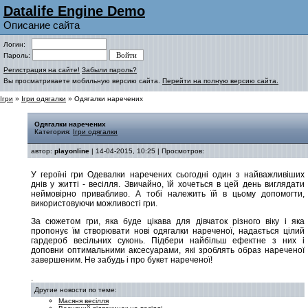
Datalife Engine Demo
Описание сайта
Логин:
Пароль:
Регистрация на сайте!
Забыли пароль?
Вы просматриваете мобильную версию сайта.
Перейти на полную версию сайта.
Ігри
»
Ігри одягалки
» Одягалки наречених
Одягалки наречених
Категория:
Ігри одягалки
автор:
playonline
| 14-04-2015, 10:25 | Просмотров:
У героїні гри Одевалки наречених сьогодні один з найважливіших
днів у житті - весілля. Звичайно, їй хочеться в цей день виглядати
неймовірно привабливо. А тобі належить їй в цьому допомогти,
використовуючи можливості гри.
За сюжетом гри, яка буде цікава для дівчаток різного віку і яка
пропонує їм створювати нові одягалки нареченої, надається цілий
гардероб весільних суконь. Підбери найбільш ефектне з них і
доповни оптимальними аксесуарами, які зроблять образ нареченої
завершеним. Не забудь і про букет нареченої!
.
Другие новости по теме:
Масяня весілля