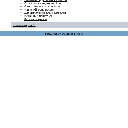
Весняний відпочинок на весіллі
Одягалки на оцінку весілля
Сама неповторна весілля
Чарівний день весілля
Для дівчаток весільні одягалки
Весільний поцілунок
Зачіски і стрижки
Комментарии (0)
Powered by
DataLife Engine