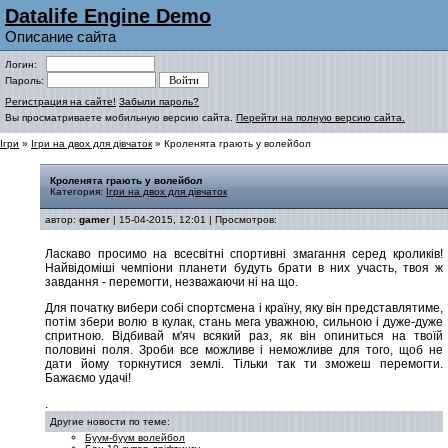
Datalife Engine Demo
Описание сайта
Логин:
Пароль:
Регистрация на сайте!
Забыли пароль?
Вы просматриваете мобильную версию сайта.
Перейти на полную версию сайта.
Ігри
»
Ігри на двох для дівчаток
» Кроленята грають у волейбол
Кроленята грають у волейбол
Категория:
Ігри на двох для дівчаток
автор:
gamer
| 15-04-2015, 12:01 | Просмотров:
Ласкаво просимо на всесвітні спортивні змагання серед кроликів!
Найвідоміші чемпіони планети будуть брати в них участь, твоя ж
завдання - перемогти, незважаючи ні на що.
Для початку вибери собі спортсмена і країну, яку він представлятиме,
потім збери волю в кулак, стань мега уважною, сильною і дуже-дуже
спритною. Відбивай м'яч всякий раз, як він опиниться на твоїй
половині поля. Зроби все можливе і неможливе для того, щоб не
дати йому торкнутися землі. Тільки так ти зможеш перемогти.
Бажаємо удачі!
.
Другие новости по теме:
Буум-буум волейбол