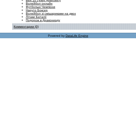
Бен 10 супер дріфтингу
Волейбол онлайн
Футбольні Чемпіони
Наруто Боксер
Волейбол зі смішариками на двох
Літаки Баталії
Подорож в Дракониаду
Комментарии (0)
Powered by
DataLife Engine