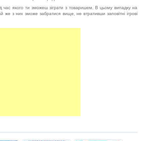
д час якого ти зможеш зіграти з товаришем. В цьому випадку на
й же з них зможе забратися вище, не втративши заповітні ігрові