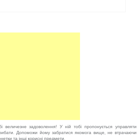
і величезне задоволення! У ній тобі пропонується управляти
рибати. Допоможи йому забратися якомога вище, не втрачаючи
нетки та інші корисні предмети.