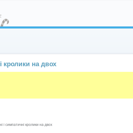
і кролики на двох
і і симпатичні кролики на двох