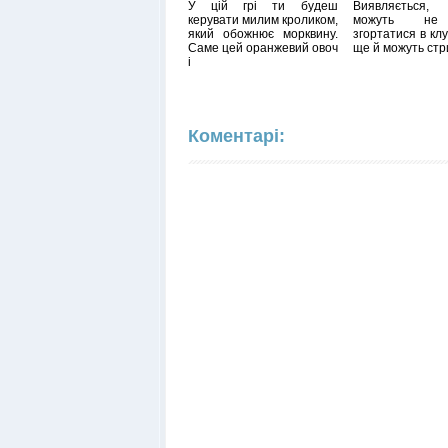
У цій грі ти будеш
Виявляється
керувати милим кроликом,
можуть не 
який обожнює морквину.
згортатися в кл
Саме цей оранжевий овоч
ще й можуть стр
і
Коментарі: