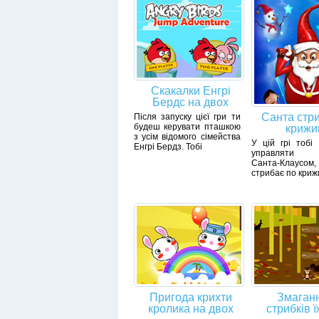
Скакалки Енгрі
Бердс на двох
Санта стр
Після запуску цієї гри ти
будеш керувати пташкою
крижи
з усім відомого сімейства
У цій грі тобі
Енгрі Бердз. Тобі
управляти з
Санта-Клаусо
стрибає по криж
Пригода крихти
Змаганн
кролика на двох
стрибків ї