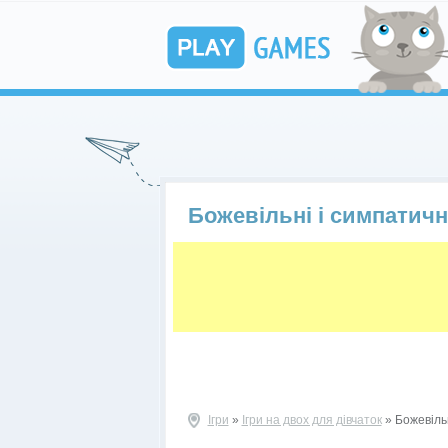
Божевільні і симпатичн
Ігри
»
Ігри на двох для дівчаток
» Божевільн