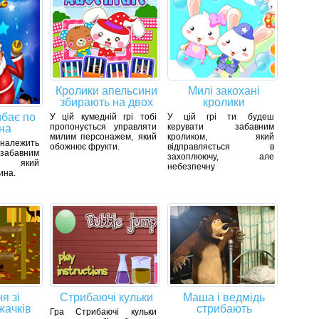
Кролики апельсини
Милі закохані
збирають на двох
кролики
ибає по
У цій кумедній грі тобі
У цій грі ти будеш
пропонується управляти
керувати забавним
на
милим персонажем, який
кроликом, який
 належить
обожнює фрукти.
відправляється в
абавним
захоплюючу, але
м, який
небезпечну
ина.
я зі
Стрибаючі кульки
Маша і ведмідь
жачків
стрибають
Гра Стрибаючі кульки