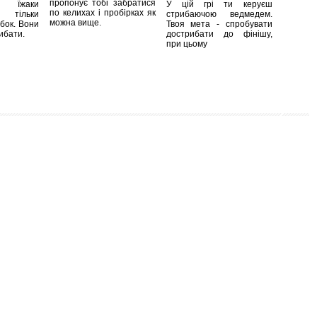
пропонує тобі забратися
, їжаки
У цій грі ти керуєш
по келихах і пробірках як
тільки
стрибаючою ведмедем.
можна вище.
убок. Вони
Твоя мета - спробувати
ибати.
дострибати до фінішу,
при цьому