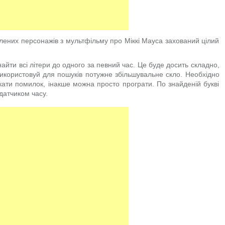
лених персонажів з мультфільму про Міккі Мауса захований цілий
найти всі літери до одного за певний час. Це буде досить складно,
Використовуй для пошуків потужне збільшувальне скло. Необхідно
ати помилок, інакше можна просто програти. По знайденій букві
датчиком часу.