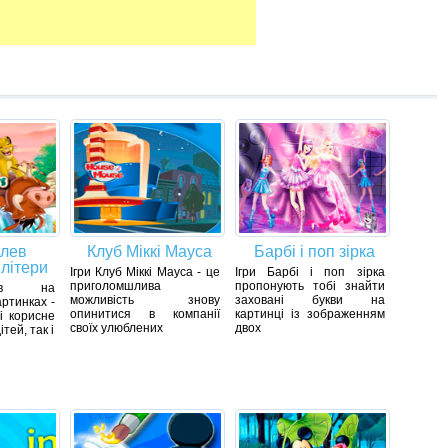
 лев
Клуб Міккі Мауса
Барбі і поп зірка
 літери
Ігри Клуб Міккі Мауса - це
Ігри Барбі і поп зірка
приголомшлива
пропонують тобі знайти
кв на
можливість знову
заховані букви на
артинках -
опинитися в компанії
картинці із зображенням
і корисне
своїх улюблених
двох
ітей, так і