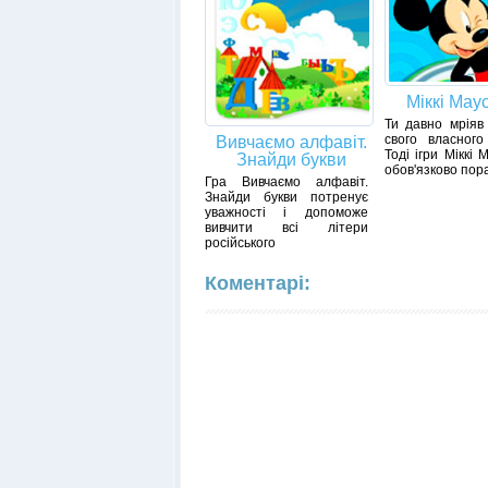
Міккі Маус
Ти давно мріяв
свого власного
Вивчаємо алфавіт.
Тоді ігри Міккі 
Знайди букви
обов'язково пор
Гра Вивчаємо алфавіт.
Знайди букви потренує
уважності і допоможе
вивчити всі літери
російського
Коментарі: