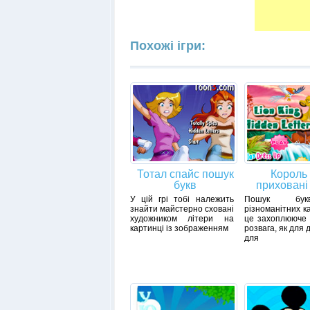
Похожі ігри:
Тотал спайс пошук
Король
букв
приховані
У цій грі тобі належить
Пошук бу
знайти майстерно сховані
різноманітних к
художником літери на
це захоплююче 
картинці із зображенням
розвага, як для д
для