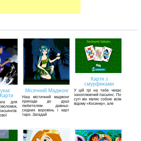
Карти з
смурфиками
укає
Місячний Маджонг
У цій грі на тебе чекає
захоплюючий пасьянс. По
 Карти
Наш містичний маджонг
суті він являє собою всім
припаде до душі
вага для
відому «Косинку», але
любителям давньо-
воломок,
східних ворожінь і карт
асьянсів.
таро. Загадай
свої