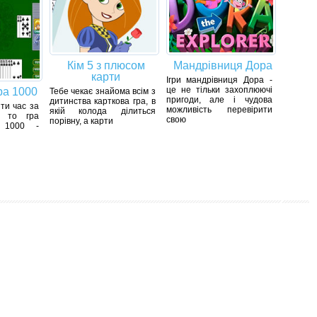
Кім 5 з плюсом
Мандрівниця Дора
карти
Ігри мандрівниця Дора -
це не тільки захоплюючі
ра 1000
Тебе чекає знайома всім з
пригоди, але і чудова
дитинства карткова гра, в
ти час за
можливість перевірити
якій колода ділиться
, то гра
свою
порівну, а карти
 1000 -