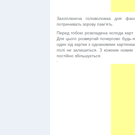
Захоплююча головоломка для фанат
потренивать зорову пам'ять.
Перед тобою розкладена колода карт ка
Для цього розвертай почергово будь-як
один хід картки з однаковими картинка
полі не залишиться. З кожним новим р
постійно збільшується.
.