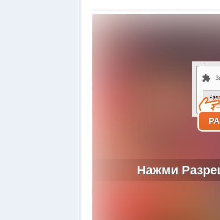
РА
Нажми Разреш