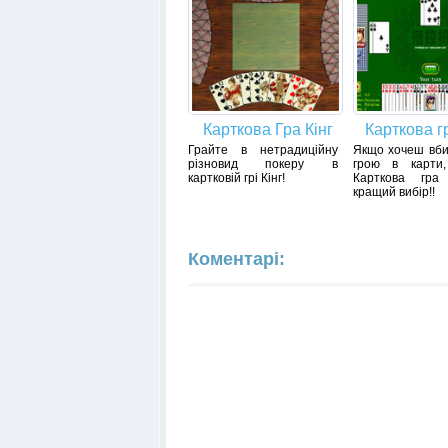
Карткова Гра Кінг
Карткова г
Грайте в нетрадиційну
Якщо хочеш вби
різновид покеру в
грою в карти
картковій грі Кінг!
Карткова гра
кращий вибір!!
Коментарі: