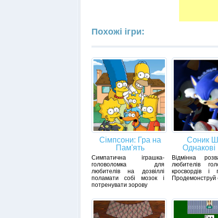
Похожі ігри:
Сімпсони: Гра на
Соник Ш
Пам'ять
Однакові
Симпатична іграшка-
Відмінна роз
головоломка для
любителів голо
любителів на дозвіллі
кросвордів і п
поламати собі мозок і
Продемонструй 
потренувати зорову