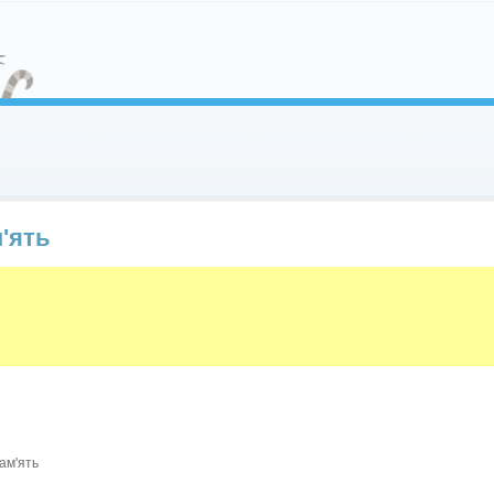
'ять
ам'ять