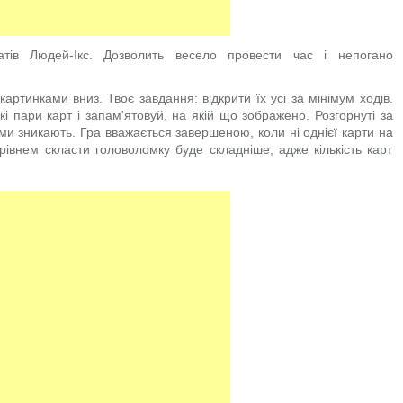
ів Людей-Ікс. Дозволить весело провести час і непогано
ртинками вниз. Твоє завдання: відкрити їх усі за мінімум ходів.
і пари карт і запам'ятовуй, на якій що зображено. Розгорнуті за
ми зникають. Гра вважається завершеною, коли ні однієї карти на
івнем скласти головоломку буде складніше, адже кількість карт