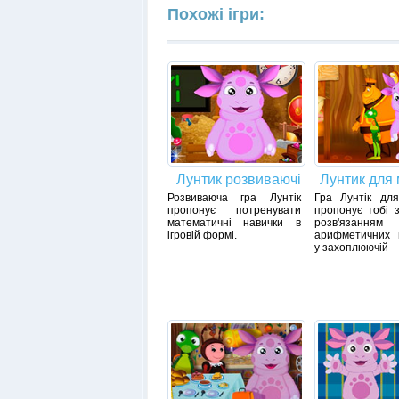
Похожі ігри:
Лунтик розвиваючі
Лунтик для
Розвиваюча гра Лунтік
Гра Лунтік для
пропонує потренувати
пропонує тобі 
математичні навички в
розв'язанням
ігровій формі.
арифметичних п
у захоплюючій