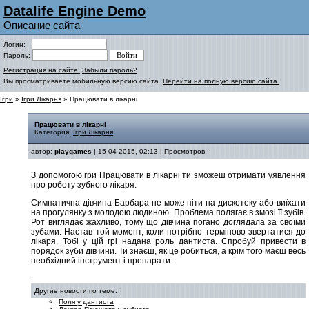
Datalife Engine Demo
Описание сайта
Логин:
Пароль:
Регистрация на сайте!
Забыли пароль?
Вы просматриваете мобильную версию сайта.
Перейти на полную версию сайта.
Ігри
»
Ігри Лікарня
» Працювати в лікарні
Працювати в лікарні
Категория:
Ігри Лікарня
автор:
playgames
| 15-04-2015, 02:13 | Просмотров:
З допомогою гри Працювати в лікарні ти зможеш отримати уявлення
про роботу зубного лікаря.
Симпатична дівчина Барбара не може піти на дискотеку або виїхати
на прогулянку з молодою людиною. Проблема полягає в змозі її зубів.
Рот виглядає жахливо, тому що дівчина погано доглядала за своїми
зубами. Настав той момент, коли потрібно терміново звертатися до
лікаря. Тобі у цій грі надана роль дантиста. Спробуй привести в
порядок зуби дівчини. Ти знаєш, як це робиться, а крім того маєш весь
необхідний інструмент і препарати.
.
Другие новости по теме:
Поля у дантиста