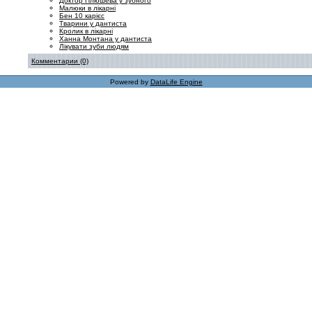
Доктор Плюшева у зубного
Малюки в лікарні
Бен 10 карієс
Тварини у дантиста
Кролик в лікарні
Ханна Монтана у дантиста
Лікувати зуби людям
Комментарии (0)
Powered by
DataLife Engine