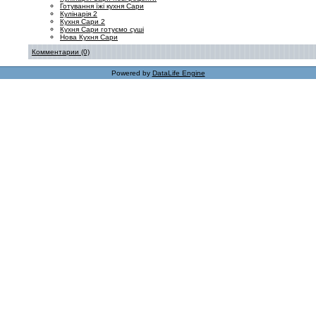
Готування їжі кухня Сари
Кулінарія 2
Кухня Сари 2
Кухня Сари готуємо суші
Нова Кухня Сари
Комментарии (0)
Powered by
DataLife Engine