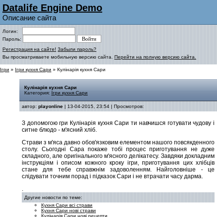
Datalife Engine Demo
Описание сайта
Логин:
Пароль:
Регистрация на сайте!
Забыли пароль?
Вы просматриваете мобильную версию сайта.
Перейти на полную версию сайта.
Ігри
»
Ігри кухня Сари
» Кулінарія кухня Сари
Кулінарія кухня Сари
Категория:
Ігри кухня Сари
автор:
playonline
| 13-04-2015, 23:54 | Просмотров:
З допомогою гри Кулінарія кухня Сари ти навчишся готувати чудову і
ситне блюдо - м'ясний хліб.
Страви з м'яса давно обов'язковим елементом нашого повсякденного
столу. Сьогодні Сара покаже тобі процес приготування не дуже
складного, але оригінального м'ясного делікатесу. Завдяки докладним
інструкціям і описом кожного кроку ігри, приготування цих хлібців
стане для тебе справжнім задоволенням. Найголовніше - це
слідувати точним порад і підказок Сари і не втрачати часу дарма.
.
Другие новости по теме:
Кухня Сари всі страви
Кухня Сари нові страви
Кулінарія Сари нові рецепти