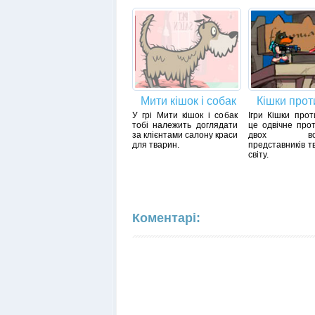
Мити кішок і собак
Кішки прот
У грі Мити кішок і собак
Ігри Кішки прот
тобі належить доглядати
це одвічне про
за клієнтами салону краси
двох воро
для тварин.
представників т
світу.
Коментарі: