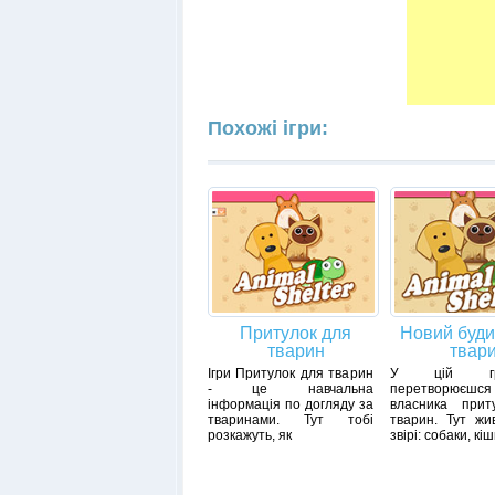
Похожі ігри:
Притулок для
Новий буди
тварин
твар
Ігри Притулок для тварин
У цій г
- це навчальна
перетворю
інформація по догляду за
власника прит
тваринами. Тут тобі
тварин. Тут жив
розкажуть, як
звірі: собаки, кіш