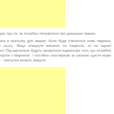
курс про те, як потрібно піклуватися про домашніх тварин.
ати в притулку для тварин. Коли буде з'являтися нове тварина,
 нього. Якщо клацнути мишкою по пацієнта, то на екрані
нт. Під картинкою будуть загорятися індикатори того, що потрібно
ограти з твариною. І постійно спостерігай за шкалою щастя кішки
- притулок можуть закрити.