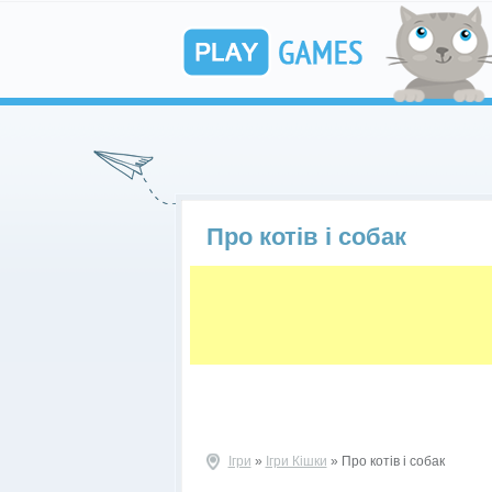
Про котів і собак
Ігри
»
Ігри Кішки
» Про котів і собак