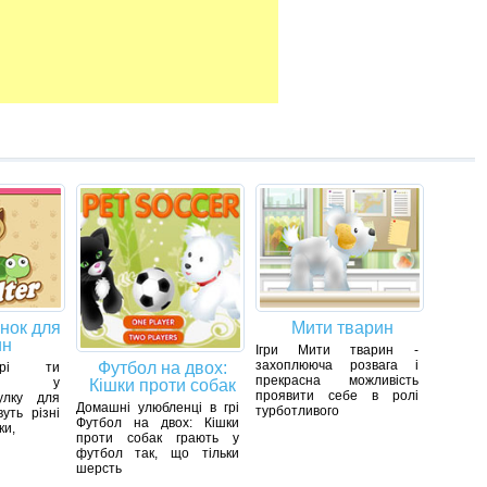
нок для
Мити тварин
ин
Ігри Мити тварин -
захоплююча розвага і
Футбол на двох:
рі ти
прекрасна можливість
єшся у
Кішки проти собак
проявити себе в ролі
улку для
Домашні улюбленці в грі
турботливого
уть різні
Футбол на двох: Кішки
ки,
проти собак грають у
футбол так, що тільки
шерсть