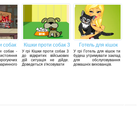
и собак
Кішки проти собак 3
Готель для кішок
и собак -
У грі Кішки проти собак 3
У грі Готель для кішок ти
тистояння
до відкритих військових
будеш утримувати заклад
гуючих
дій ситуація не дійде.
для обслуговування
варинного
Доведеться з'ясовувати
домашніх вихованців.