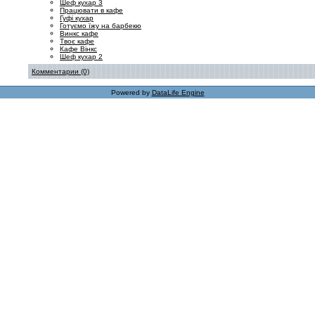
Шеф кухар 3
Працювати в кафе
Гуфі кухар
Готуємо їжу на барбекю
Винкс кафе
Твоє кафе
Кафе Вінкс
Шеф кухар 2
Комментарии (0)
Powered by
DataLife Engine