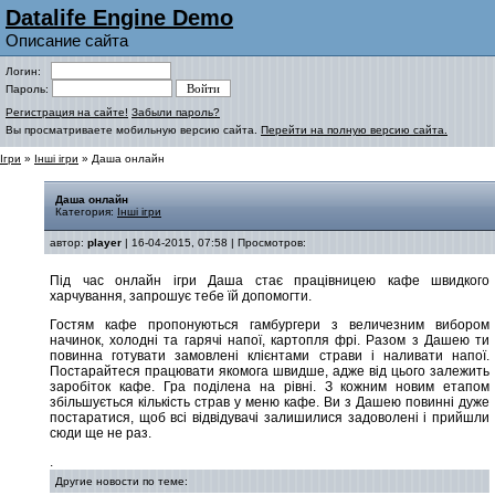
Datalife Engine Demo
Описание сайта
Логин:
Пароль:
Регистрация на сайте!
Забыли пароль?
Вы просматриваете мобильную версию сайта.
Перейти на полную версию сайта.
Ігри
»
Інші ігри
» Даша онлайн
Даша онлайн
Категория:
Інші ігри
автор:
player
| 16-04-2015, 07:58 | Просмотров:
Під час онлайн ігри Даша стає працівницею кафе швидкого
харчування, запрошує тебе їй допомогти.
Гостям кафе пропонуються гамбургери з величезним вибором
начинок, холодні та гарячі напої, картопля фрі. Разом з Дашею ти
повинна готувати замовлені клієнтами страви і наливати напої.
Постарайтеся працювати якомога швидше, адже від цього залежить
заробіток кафе. Гра поділена на рівні. З кожним новим етапом
збільшується кількість страв у меню кафе. Ви з Дашею повинні дуже
постаратися, щоб всі відвідувачі залишилися задоволені і прийшли
сюди ще не раз.
.
Другие новости по теме: