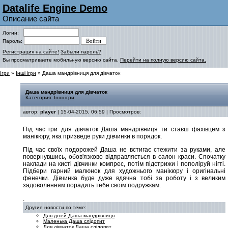
Datalife Engine Demo
Описание сайта
Логин:
Пароль:
Регистрация на сайте!
Забыли пароль?
Вы просматриваете мобильную версию сайта.
Перейти на полную версию сайта.
Ігри
»
Інші ігри
» Даша мандрівниця для дівчаток
Даша мандрівниця для дівчаток
Категория:
Інші ігри
автор:
player
| 15-04-2015, 06:59 | Просмотров:
Під час гри для дівчаток Даша мандрівниця ти стаєш фахівцем з
манікюру, яка призведе руки дівчинки в порядок.
Під час своїх подорожей Даша не встигає стежити за руками, але
повернувшись, обов'язково відправляється в салон краси. Спочатку
наклади на кисті дівчинки компрес, потім підстрижи і пополіруй нігті.
Підбери гарний малюнок для художнього манікюру і оригінальні
фенечки. Дівчинка буде дуже вдячна тобі за роботу і з великим
задоволенням порадить тебе своїм подружкам.
.
Другие новости по теме:
Для дітей Даша мандрівниця
Маленька Даша слідопит
Для дівчаток Даша слідопит