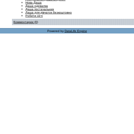
Нова Даша
Даша одевалка
Даша постачальник
Даша для дівчаток безкоштовно
Робити нігті
Комментарии (0)
Powered by
DataLife Engine