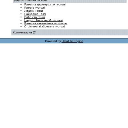
Гонки на тракторах по пустелі
Гонки в пустелі
Літалки Гонки
Найкраще Таксі
Вибоїста гонка
Наруто: Гонки на Мотоциклі
Гонки на вантажівках по трасах
Стрілялки зі зброєю в пустелі
Комментарии (0)
Powered by
DataLife Engine