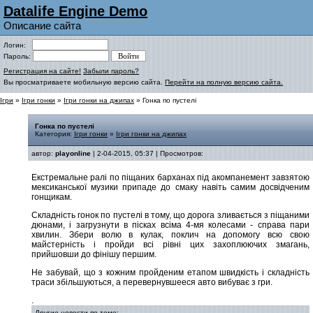
Datalife Engine Demo
Описание сайта
Логин:
Пароль:
Регистрация на сайте!
Забыли пароль?
Вы просматриваете мобильную версию сайта.
Перейти на полную версию сайта.
Ігри
»
Ігри гонки
»
Ігри гонки на джипах
» Гонка по пустелі
Гонка по пустелі
Категория:
Ігри гонки
»
Ігри гонки на джипах
автор:
playonline
| 2-04-2015, 05:37 | Просмотров:
Екстремальне ралі по піщаних барханах під акомпанемент завзятою
мексиканської музики припаде до смаку навіть самим досвідченим
гонщикам.
Складність гонок по пустелі в тому, що дорога зливається з піщаними
дюнами, і загрузнути в пісках всіма 4-мя колесами - справа пари
хвилин. Збери волю в кулак, поклич на допомогу всю свою
майстерність і пройди всі рівні цих захоплюючих змагань,
прийшовши до фінішу першим.
Не забувай, що з кожним пройденим етапом швидкість і складність
траси збільшуються, а перевернувшееся авто вибуває з гри.
.
Другие новости по теме: