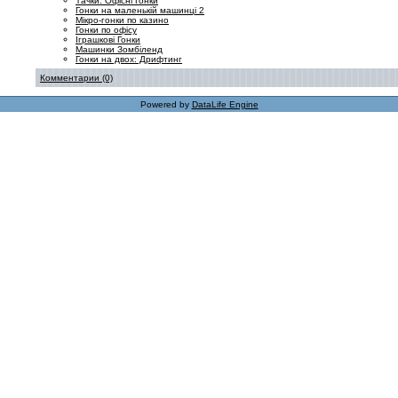
Тачки: Офісні Гонки
Гонки на маленькій машинці 2
Мікро-гонки по казино
Гонки по офісу
Іграшкові Гонки
Машинки Зомбіленд
Гонки на двох: Дрифтинг
Комментарии (0)
Powered by
DataLife Engine