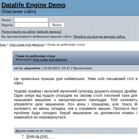
Datalife Engine Demo
Описание сайта
Логин:
Пароль:
Регистрация на сайте!
Забыли пароль?
Вы просматриваете мобильную версию сайта.
Перейти на полную версию сайта.
Ігри
»
Ігри гонки для дівчаток
» Гонки по робочому столу
Гонки по робочому столу
Категория:
Ігри гонки для дівчаток
автор:
playonline
| 16-04-2015, 04:47 | Просмотров:
Це прикольна іграшка для найменших. Уяви собі письмовий стіл в
офісі.
Чудова графіка і веселий музичний супровід додають іграшці драйву.
Один клерк від нудьги спорудив на своєму столі гоночний трек для
іграшкової машинки з канцелярського приладдя. Тобі належить
управляти цією машинкою. Хоч вона і іграшкова, але траса їй
належить не менш складна, ніж у справжніх машин. Проїхати без
проблем буде складно. Керуй машинкою за допомогою клавіш і
намагайся не перевернутися.
.
Другие новости по теме:
Гонки на столі