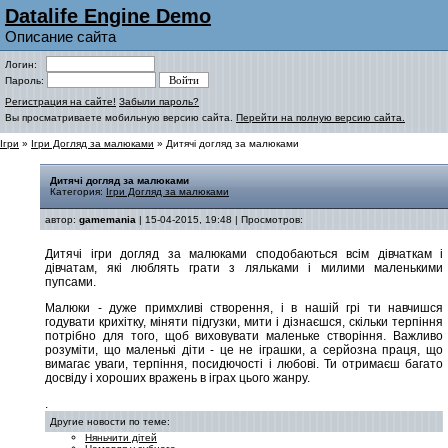
Datalife Engine Demo
Описание сайта
Логин:
Пароль:
Регистрация на сайте!
Забыли пароль?
Вы просматриваете мобильную версию сайта.
Перейти на полную версию сайта.
Ігри
»
Ігри Догляд за малюками
» Дитячі догляд за малюками
Дитячі догляд за малюками
Категория:
Ігри Догляд за малюками
автор:
gamemania
| 15-04-2015, 19:48 | Просмотров:
Дитячі ігри догляд за малюками сподобаються всім дівчаткам і
дівчатам, які люблять грати з ляльками і милими маленькими
пупсами.
Малюки - дуже примхливі створення, і в нашій грі ти навчишся
годувати крихітку, міняти підгузки, мити і дізнаєшся, скільки терпіння
потрібно для того, щоб виховувати маленьке створіння. Важливо
розуміти, що маленькі діти - це не іграшки, а серйозна праця, що
вимагає уваги, терпіння, посидючості і любові. Ти отримаєш багато
досвіду і хороших вражень в іграх цього жанру.
.
Другие новости по теме:
Няньчити дітей