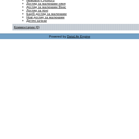
Немовля у зубного
Догляд за малюками няня
Догляд за малюками Вінкс
Догляд за поні
Барбі догляд за малюками
Нові догляд за малюками
Дитячі зачіски
Комментарии (0)
Powered by
DataLife Engine