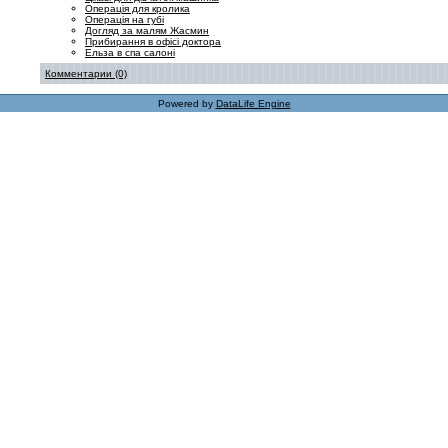
Операція для кролика
Операція на губі
Догляд за малям Жасмин
Прибирання в офісі доктора
Ельза в спа салоні
Комментарии (0)
Powered by
DataLife Engine