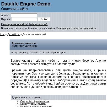
Datalife Engine Demo
Описание сайта
Логин:
Пароль:
Регистрация на сайте!
Забыли пароль?
Вы просматриваете мобильную версию сайта.
Перейти на полную версию сайта.
Ігри
»
Дитячі ігри
» Допоможи малюкові
Допоможи малюкові
Категория:
Дитячі ігри
автор:
player
| 15-04-2015, 21:48 | Просмотров:
Багато хлопців і дівчата люблять поганяти м'яч босоніж. Але не
завжди така розвага закінчується благополучно.
Граючи на непристосованих для цього майданчиках, є ризик
поранити ногу. Ось і сьогодні до тебе, як до лікаря, привели хлопця з
порізами від скла. Потрібно допомогти хлопцеві призвести ногу в
порядок. Для початку видали всі забруднення з шкіри спеціальною
серветкою. Потім оброби синці і вийми осколки скла. Далі змаж ранки
спеціальною рідиною для якнайшвидшого загоєння.
.
Другие новости по теме:
Операція і лікування ноги
Барбі у травмотолога
Цікаві для дівчаток машинка