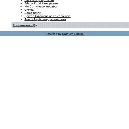
Пікселі - Супер Паззл
Збери Кіт вісі Кет разом
Кім 5 з плюсом мозаїка
Симба
Даша пазли
Доктор Плюшева азл з собачкою
Фініс і Ферб: квадратний пазл
Комментарии (0)
Powered by
DataLife Engine