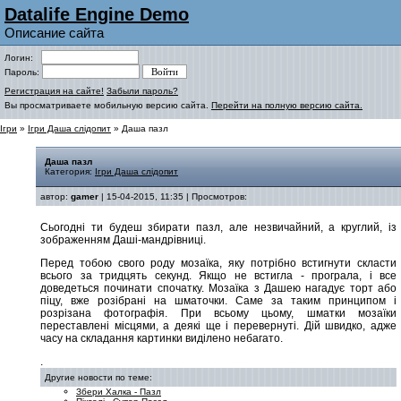
Datalife Engine Demo
Описание сайта
Логин:
Пароль:
Регистрация на сайте!
Забыли пароль?
Вы просматриваете мобильную версию сайта.
Перейти на полную версию сайта.
Ігри
»
Ігри Даша слідопит
» Даша пазл
Даша пазл
Категория:
Ігри Даша слідопит
автор:
gamer
| 15-04-2015, 11:35 | Просмотров:
Сьогодні ти будеш збирати пазл, але незвичайний, а круглий, із
зображенням Даші-мандрівниці.
Перед тобою свого роду мозаїка, яку потрібно встигнути скласти
всього за тридцять секунд. Якщо не встигла - програла, і все
доведеться починати спочатку. Мозаїка з Дашею нагадує торт або
піцу, вже розібрані на шматочки. Саме за таким принципом і
розрізана фотографія. При всьому цьому, шматки мозаїки
переставлені місцями, а деякі ще і перевернуті. Дій швидко, адже
часу на складання картинки виділено небагато.
.
Другие новости по теме:
Збери Халка - Пазл