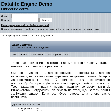
Datalife Engine Demo
Описание сайта
Логин:
Пароль:
Регистрация на сайте!
Забыли пароль?
Вы просматриваете мобильную версию сайта.
Перейти на полную версию сайта.
Ігри
»
Ігри Даша слідопит
» Даша у доктора
Даша у доктора
Категория:
Ігри Даша слідопит
автор:
player
| 12-04-2015, 19:09 | Просмотров:
Ти хоч раз в житті мріяла стати лікарем? Тоді ігри Даша у лікаря -
можливість втілити мрії в реальність.
Сьогодні з Дашею сталася неприємність. Дівчинка каталася на
велосипеді, наїхав на камінь, втратила керування і впала. Тепер у
Даші розбите коліно і лікоть, їй терміново потрібно звернутися до
лікаря і обробити рани. Даша вже скоро прийде в кабінет до лікаря.
Твоє завдання - надати першу медичну допомогу дівчинці.
Використовуй інструменти, які лежать на столі, щоб загоїти рани і
залікувати шишки. Коли все буде готово, вона знову засяє
посмішкою.
.
Другие новости по теме:
Барбі операція