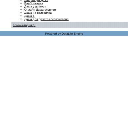
Лікарня для дітей
Барбі лікарня
Даша у доктора
Онлайн Даша слідопит
Даша на велосипеді
Даша 1
Даша для дівчаток безкоштовно
Комментарии (0)
Powered by
DataLife Engine