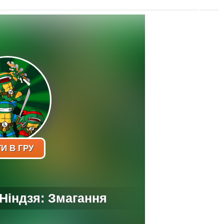
И В ГРУ
 Ніндзя: Змагання