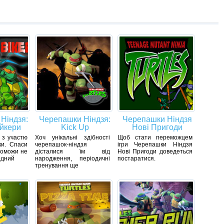
Ніндзя:
Черепашки Ніндзя:
Черепашки Ніндзя
йкери
Kick Up
Нові Пригоди
 з участю
Хоч унікальні здібності
Щоб стати переможцем
ки. Спаси
черепашок-ніндзя
ігри Черепашки Ніндзя
поможи не
дісталися їм від
Нові Пригоди доведеться
одний
народження, періодичні
постаратися.
тренування ще