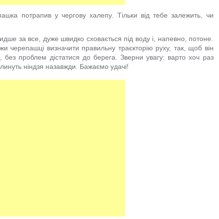
ашка потрапив у чергову халепу. Тільки від тебе залежить, чи
ше за все, дуже швидко сховається під воду і, напевно, потоне.
жи черепашці визначити правильну траєкторію руху, так, щоб він
, без проблем дістатися до берега. Зверни увагу: варто хоч раз
оглинуть ніндзя назавжди. Бажаємо удачі!