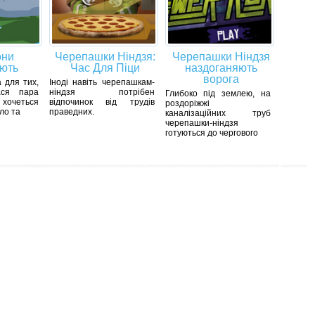
они
Черепашки Ніндзя:
Черепашки Ніндзя
ють
Час Для Піци
наздоганяють
ворога
 для тих,
Іноді навіть черепашкам-
ася пара
ніндзя потрібен
Глибоко під землею, на
і хочеться
відпочинок від трудів
роздоріжжі
ло та
праведних.
каналізаційних труб
черепашки-ніндзя
готуються до чергового