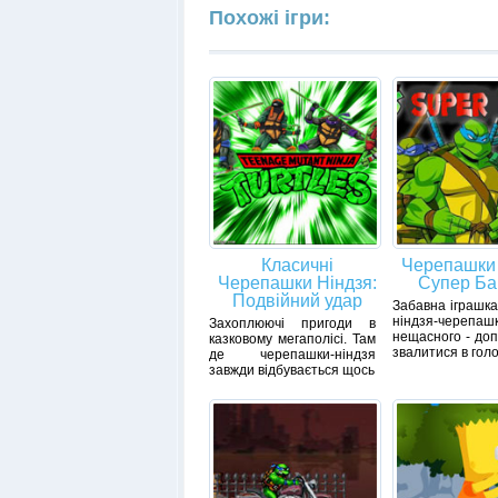
Похожі ігри:
Класичні
Черепашки 
Черепашки Ніндзя:
Супер Ба
Подвійний удар
Забавна іграшка
ніндзя-черепаш
Захоплюючі пригоди в
нещасного - до
казковому мегаполісі. Там
звалитися в гол
де черепашки-ніндзя
завжди відбувається щось