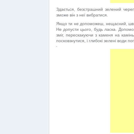
Здається, безстрашний зелений череп
зможе він з неї вибратися.
Якщо ти не допоможеш, нещасний, швид
Не допусти цього, будь ласка. Допомо
зміг, перескакуючи з каменя на камінь
посковзнутися, і глибокі зелені води п
.