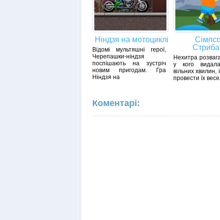
Ніндзя на мотоциклі
Сімпс
Стриба
Відомі мультяшні герої,
Черепашки-ніндзя
Нехитра розвага
поспішають на зустріч
у кого видал
новим пригодам. Гра
вільних хвилин, 
Ніндзя на
провести їх весе
Коментарі: